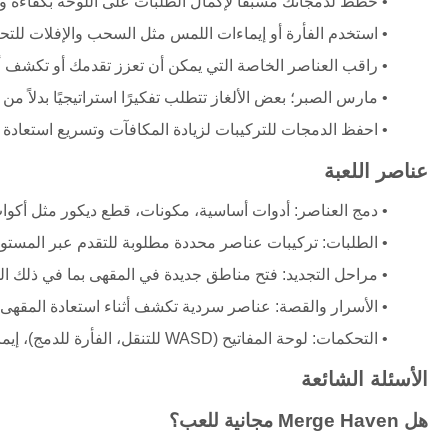
خطط لدمجاتك مسبقًا لإكمال الطلبات على اللوحة بكفاءة و
استخدم الفأرة أو إيماءات اللمس مثل السحب والإفلات للتحكم
راقب العناصر الخاصة التي يمكن أن تعزز تقدمك أو تكشف أس
مارس الصبر؛ بعض الألغاز تتطلب تفكيرًا استراتيجيًا بدلاً من
احفظ الدمجات للتركيبات لزيادة المكافآت وتسريع استعادة 
عناصر اللعبة
دمج العناصر: أدوات أساسية، مكونات، قطع ديكور مثل أكواب 
الطلبات: تركيبات عناصر محددة مطلوبة للتقدم عبر المستوي
مراحل التجديد: فتح مناطق جديدة في المقهى بما في ذلك الم
الأسرار والقصة: عناصر سردية تكشف أثناء استعادة المقهى.
التحكمات: لوحة المفاتيح (WASD للتنقل، الفأرة للدمج)، إيماءات اللمس (نقر، سحب وإفلات).
الأسئلة الشائعة
هل Merge Haven مجانية للعب؟