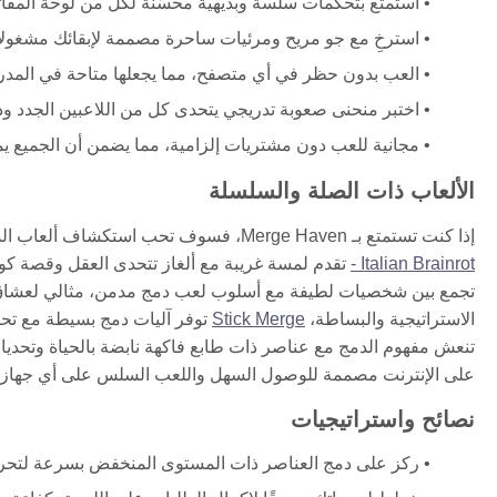
استمتع بتحكمات سلسة وبديهية محسّنة لكل من لوحة المفاتيح (WASD، الفأرة) والأجهزة الل
استرخِ مع جو مريح ومرئيات ساحرة مصممة لإبقائك مشغولا
العب بدون حظر في أي متصفح، مما يجعلها متاحة في المدرس
اختبر منحنى صعوبة تدريجي يتحدى كل من اللاعبين الجدد وذ
مجانية للعب دون مشتريات إلزامية، مما يضمن أن الجميع يمك
الألعاب ذات الصلة والسلسلة
إذا كنت تستمتع بـ Merge Haven، فسوف تحب استكشاف ألعاب الدمج الأخرى المثيرة التي تقدم آليات ومواضيع جديدة لهذا النوع.
- Italian Brainrot
تقدم لمسة غريبة مع ألغاز تتحدى العقل وقصة كومي
تجمع بين شخصيات لطيفة مع أسلوب لعب دمج مدمن، مثالي لعشاق الألغ
الاستراتيجية والبساطة،
Stick Merge
توفر آليات دمج بسيطة مع تحك
تنعش مفهوم الدمج مع عناصر ذات طابع فاكهة نابضة بالحياة وتحديات
على الإنترنت مصممة للوصول السهل واللعب السلس على أي جهاز.
نصائح واستراتيجيات
ركز على دمج العناصر ذات المستوى المنخفض بسرعة لتحرير