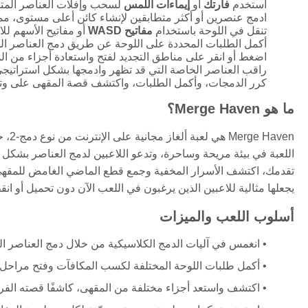
استخدم
فأرتك
أو
إيماءات اللمس
لسحب وإفلات العناصر المتط
ادمج عنصرين أو أكثر متطابقين لإنشاء كائن أعلى مستوى، مم
تنقل في اللوحة باستخدام
مفاتيح WASD
أو مفاتيح الأسهم للا
أكمل الطلبات المحددة على اللوحة عن طريق دمج العناصر الم
اضغط أو انقر على مناطق التجديد لفتح واستعادة أجزاء من ال
راقب العناصر الخاصة التي قد تظهر وادمجها بشكل استراتي
كرر الدمجات، وأكمل الطلبات، واكتشف قصة المقهى على وتي
ما هو Merge Haven؟
aven
اللعبة في بيئة مريحة وساحرة، وتدعو اللاعبين لدمج العناصر بشكل 
تقدمك، اكتشف الأسرار المخفية وجمع قطع الماضي الغامض للمقهى. ه
يجعلها مثالية للاعبين الذين يرغبون في اللعب الآن دون تحميل أو ان
أسلوب اللعب والميزات
انغمس في آليات الدمج الكلاسيكية من خلال دمج العناصر ال
أكمل طلبات اللوحة المختلفة لكسب المكافآت وفتح مراحل ت
اكتشف واستعد أجزاء مختلفة من المقهى، كاشفًا قصته الفري