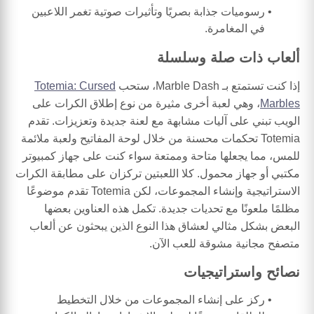
رسوميات جذابة بصريًا وتأثيرات صوتية تغمر اللاعبين
في المغامرة.
ألعاب ذات صلة وسلسلة
إذا كنت تستمتع بـ Marble Dash، ستحب
Totemia: Cursed
Marbles
، وهي لعبة أخرى مثيرة من نوع إطلاق الكرات على
الويب تبني على آليات مشابهة مع لعنة جديدة وتعزيزات. تقدم
Totemia تحكمات محسنة من خلال لوحة المفاتيح ولعبة ملائمة
للمس، مما يجعلها متاحة وممتعة سواء كنت على جهاز كمبيوتر
مكتبي أو جهاز محمول. كلا اللعبتين تركزان على مطابقة الكرات
الاستراتيجية وإنشاء المجموعات، لكن Totemia تقدم موضوعًا
مظلمًا ملعونًا مع تحديات جديدة. تكمل هذه العناوين بعضها
البعض بشكل مثالي لعشاق هذا النوع الذين يبحثون عن ألعاب
متصفح مجانية مشوقة للعب الآن.
نصائح واستراتيجيات
ركز على إنشاء المجموعات من خلال التخطيط