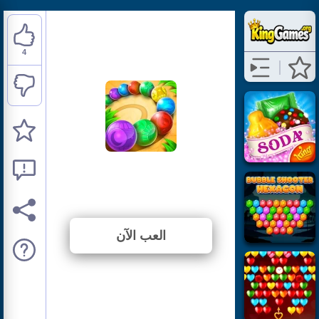
4
Marble Dash
⭐ 57.14% (7 الأصوات)
العب الآن