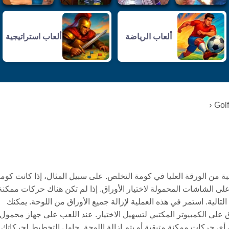
ألعاب الرياضة
ألعاب استراتيجية
Golf
بة من الورقة العليا في كومة التخلص. على سبيل المثال، إذا كانت كوم
ستخدم الماوس أو اضغط على الشاشات المحمولة لاختيار الأوراق. إذا لم تكن هناك حركات ممكنة
ية. استمر في هذه العملية لإزالة جميع الأوراق من اللوحة. يمكنك
م) للتنقل بين الأوراق على الكمبيوتر المكتبي لتسهيل الاختيار. عند اللعب على جهاز محمول
ك أي حركات ممكنة متبقية أو يتم إزالة اللوحة. حاول التخطيط لحركاتك