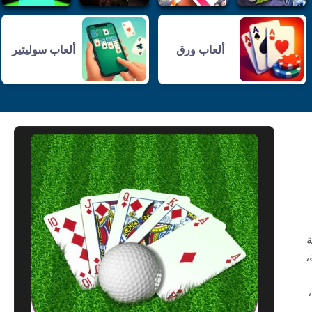
ألعاب ورق
ألعاب سوليتير
ة
،
،