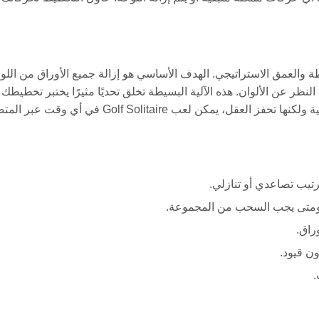
د البسيطة والعمق الاستراتيجي. الهدف الأساسي هو إزالة جميع الأوراق من اللو
ظر عن الألوان. هذه الآلية البسيطة تخلق تحديًا مثيرًا يختبر تخطيطك
ورؤيتك المستقبلية. مثالية للاعبين الذين يبحثون عن تجربة غير رسمية ولكنها تحفز العقل، يمكن لعب Golf Solitaire في
رتيب تصاعدي أو تنازلي.
ها ومتى يجب السحب من المجموعة.
راق.
ن قيود.
.