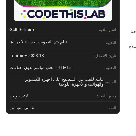
Golf Solitaire
اسم اللعبة:
حة
⭐ لم يتم التصويت بعد.
(0 الأصوات)
التقييم:
 أي وقت عبر المتصفح
18 February 2026
تاريخ الإصدار:
HTML5 - لعب مباشر بدون إضافات
التقنية:
قابلة للعب في المتصفح على أجهزة الكمبيوتر
المنصة:
والهواتف والأجهزة اللوحية
لاعب واحد
وضع اللعب:
غولف سوليتير
العربية: