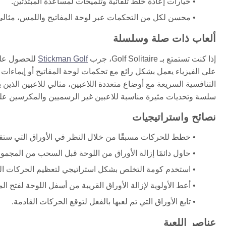
خيارات إعادة خلط تلقائية وتلميحات لمساعدة المبتدئين.
محسن لكل من التحكمات عبر لوحة المفاتيح واللمس، مثالي لأ
ألعاب ذات صلة وسلسلة
إذا كنت تستمتع بـ Golf Solitaire، جرب
Stickman Golf
للحصول على
على الفيزياء يعمل بشكل رائع مع تحكمات لوحة المفاتيح أو إيماءات 
التنافسية السريعة مع أوضاع متعددة اللاعبين، مثالي للاعبين الذين 
سلسة وتحديات مثيرة مناسبة للاعبين غير الرسميين والمكرسين عل
نصائح واستراتيجيات
خطط للحركات مسبقًا من خلال النظر في الأوراق التي ستفت
حاول دائمًا إزالة الأوراق من اللوحة قبل السحب من المجمو
استخدم كومة التخلص بشكل استراتيجي لتعظيم الحركات ال
أعط الأولوية لإزالة الأوراق القريبة من أسفل اللوحة لفتح ال
تابع الأوراق التي تم لعبها بالفعل لتوقع الحركات القادمة.
عناصر اللعبة