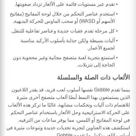
تقدم عبر مستويات قائمة على الألغاز تزداد صعوبتها.
استخدم عناصر التحكم من خلال لوحة المفاتيح (مفاتيح
الأسهم أو WASD) أو سحب الماوس للحركة البديهية.
كل مرحلة تقدم عقبات جديدة وعناصر تفاعلية للتنقل.
آليات بسيطة ولكن جذابة بأسلوب الأركيد مناسبة
لجميع الأعمار.
استمتع بتجربة لعبة متصفح مجانية وغير محجوبة دون
الحاجة إلى تنزيلات.
الألعاب ذات الصلة والسلسلة
بينما تقدم Gobble نفسها أسلوب لعب فريد، قد يقدر اللاعبون
الذين يستمتعون بهذا النمط أيضًا ألعاب متصفح أخرى مثيرة
للاهتمام ذات آليات وتحكمات مشابهة. غالبًا ما تركز هذه الألعاب
على الحركة الاستراتيجية وحل الألغاز باستخدام عناصر التحكم
في لوحة المفاتيح أو اللمس، مما يوفر ساعات من الترفيه.
استكشف هذه العناوين لتجربة تحديات جديدة وتنوعات مثيرة في
أسلوب اللعب تكمل ما تقدمه Gobble.