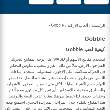
Gobble
الرئيسية
ألعاب الأركيد
Gobble
كيفية لعب Gobble
استخدم مفاتيح الأسهم أو WASD على لوحة المفاتيح لتحريك
الفم حول الأرض. بدلاً من ذلك، انقر واسحب بالماوس للتحكم
في الحركة بسلاسة. على الأجهزة المحمولة، استخدم إيماءات
اللمس عن طريق سحب إصبعك عبر الشاشة للتنقل. هدفك هو
التهام جميع الأشياء القابلة للأكل مثل الصبار، الصخور، الأشجار،
والصناديق مع تجنب الأشخاص بأي ثمن. كل مستوى يقدم ألغاز
وعقبات جديدة، لذا خطط طريقك بعناية. تذكر، الدقة والتوقيت
هما المفتاح للتقدم خلال المراحل المتزايدة التحدي. استمتع بهذه
اللعبة المجانية وغير المحجوبة على الإنترنت من خلال اللعب الآن