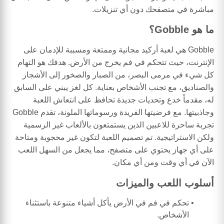
مباشرة في متصفحك دون أي تنزيلات.
ما هو Gobble؟
Gobble هي لعبة أركيد مجانية وممتعة ومسببة للإدمان على
الإنترنت، حيث تتحكم في فم يخرج من الأرض. هدفك هو التهام
كل شيء في مرمى البصر، من الصبار والصخور إلى الأشجار
والصناديق، مع تجنب الأشخاص بعناية. كل لغز يبني على السابق
له، مقدماً خدع وتحديات جديدة تحافظ على انتعاش اللعبة
وجاذبيتها. مع فرضيتها الفريدة ورسوماتها الملونة، تقدم Gobble
تجربة ساحرة للاعبين الذين يستمتعون بالألعاب غير الرسمية
ولكن الاستراتيجية. تم تصميم اللعبة لتكون غير محجوبة ومتاحة
على أي جهاز يحتوي على متصفح، مما يجعل من السهل اللعب
الآن في أي وقت ومن أي مكان.
أسلوب اللعب والميزات
تحكم في فم في الأرض يأكل أشياء متنوعة باستثناء
الأشخاص.