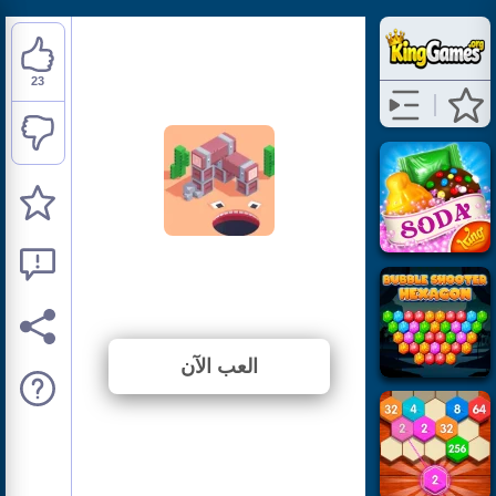
23
Gobble
⭐ 95.83% (24 الأصوات)
العب الآن