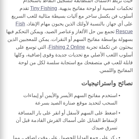
حيث تربط الأسماك المتطابقة لتسجيل النقاط باستخدام
تحكمات لمسية أو لوحة مفاتيح بديهية.
Tiny Fishing
تقدم
أسلوب فن بكسل ساحر مع آليات بسيطة مثالية للعب السريع
على أي جهاز. بالنسبة لأولئك الذين يحبون مهام الإنقاذ،
Fish
Rescue
تجمع بين حل الألغاز وعناصر الصيد، ويمكن التحكم فيها
بسهولة بواسطة مفاتيح السهم أو النقرات. يمكن للمعجبين الذين
يبحثون عن تكملة تجربة
Fishing 2 Online
، التي توسع على
أسلوب اللعب الأصلي مع تحديات جديدة وقوى إضافية، وكلها
قابلة للعب في متصفحك مع استجابة سلسة لكل من لوحة
المفاتيح واللمس.
نصائح واستراتيجيات
استخدم مفاتيح السهم الأيسر والأيمن أو إيماءات
السحب لتحديد موقع صنارة الصيد بسرعة
اضغط على السهم لأسفل أو انقر على بار المسافة
لإسقاط القنابل على أسماك القرش القادمة قبل أن
تسرق صيدك
ركز على جمع الهدايا للحصول على وقت إضافي، مما