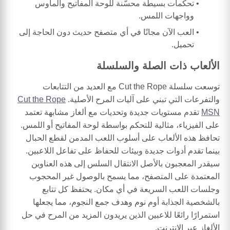
تحكمات بسيطة محسّنة للوحة المفاتيح والماوس
وواجهات اللمس.
العب الآن مجانًا في أي متصفح حديث دون الحاجة إلى
تحميل.
الألعاب ذات الصلة والسلسلة
توسعت سلسلة Cut the Rope مع العديد من التتابعات
والتفرعات التي تبني على آليات المرح الأصلية.
Cut the Rope
MSN
تقدم مستويات جديدة وتحديات مع ألغاز مشابهة تعتمد
على الفيزياء، مثالية للتحكم بواسطة لوحة المفاتيح أو اللمس.
تحافظ هذه الألعاب على أسلوب اللعب المدمن لقطع الحبال
بينما تقدم أدوات جديدة وبيئات للحفاظ على تفاعل اللاعبين.
سيقدر المعجبون بالأصل الانتقال السلس إلى هذه العناوين
المعتمدة على المتصفح، مما يسمح بالوصول غير المحجوب
وجلسات اللعب السريعة في أي مكان. يحتفظ كل تتابع
بالشخصية الجذابة أوم نوم وهدف جمع النجوم، مما يجعلها
استمرارًا رائعًا للاعبين الذين يريدون المزيد من المرح في حل
الألغاز عبر الإنترنت.