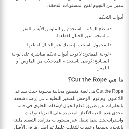
معين من النجوم لفتح المستويات اللاحقة.
أدوات التحكم:
سطح المكتب: استخدم زر الماوس الأيسر للنقر
والسحب عبر الحبال لقطعها.
المحمول: اسحب بإصبعك عبر الحبال لقطعها.
لوحة المفاتيح: لا توجد أدوات تحكم مباشرة على لوحة
المفاتيح؛ يُوصى باستخدام المدخلات من الماوس أو
اللمس.
ما هي Cut the Rope؟
Cut the Rope هي لعبة متصفح مجانية محبوبة حيث يساعد
اللاعبون أوم نوم، الوحش الصغير اللطيف، في إرضاء شغفه
بالحلويات عن طريق قطع الحبال لإسقاط الحلوى في فمه.
تتحدى هذه اللعبة الألغاز المعتمدة على الفيزياء توقيتك
واستراتيجيتك بينما تتنقل عبر مستويات متزايدة التعقيد مليئة
بالنجوم لجمعها وعقبات للتغلب عليها. تم إصدارها في الأصل