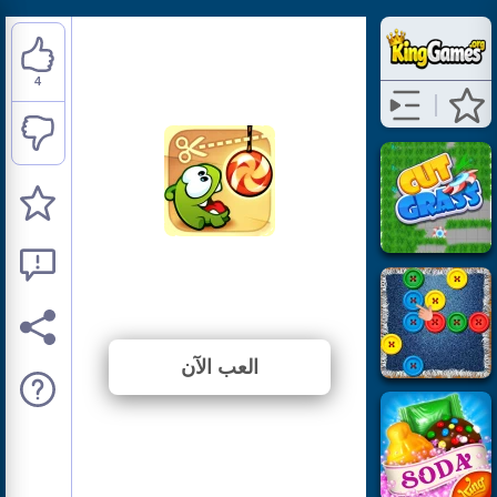
4
Cut the Rope
⭐ 80% (5 الأصوات)
العب الآن