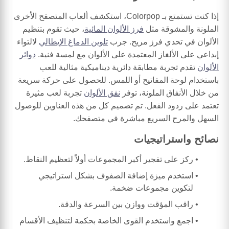
إذا كنت تستمتع بـ Colorpop، استكشف ألعاب المتصفح الأخرى
الملونة والمشوقة مثل
فرز الألوان المائية
، حيث تقوم بتنظيم
الألوان في تحدي فرز مريح. جرب
تلوين الدماغ الإيطالي
لالتواء
إبداعي على الألغاز المعتمدة على الألوان مع لمسة فنية.
دوائر
الألوان
تقدم تجربة مطابقة دائرية ديناميكية مثالية للعب
باستخدام لوحة المفاتيح أو اللمس. للحصول على حركة سريعة
من خلال الأنفاق الملونة، توفر
نفق الألوان
تجربة لعب مثيرة
تعتمد على ردود الفعل. تم تصميم كل من هذه العناوين للوصول
السهل والمرح السريع مباشرة في متصفحك.
نصائح واستراتيجيات
ركز على تفجير أكبر المجموعات أولاً لتعظيم النقاط.
استخدم ميزة إضافة الصفوف بشكل استراتيجي
لتكوين مجموعات ضخمة.
راقب المؤقت ووازن بين السرعة والدقة.
اجمع واستخدم القوى الخاصة بحكمة لتنظيف الأقسام