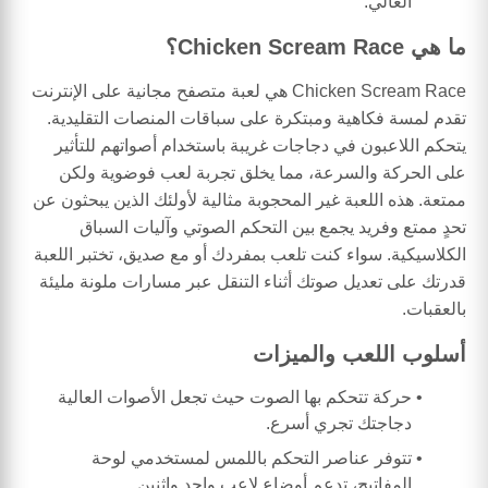
العالي.
ما هي Chicken Scream Race؟
Chicken Scream Race هي لعبة متصفح مجانية على الإنترنت
تقدم لمسة فكاهية ومبتكرة على سباقات المنصات التقليدية.
يتحكم اللاعبون في دجاجات غريبة باستخدام أصواتهم للتأثير
على الحركة والسرعة، مما يخلق تجربة لعب فوضوية ولكن
ممتعة. هذه اللعبة غير المحجوبة مثالية لأولئك الذين يبحثون عن
تحدٍ ممتع وفريد يجمع بين التحكم الصوتي وآليات السباق
الكلاسيكية. سواء كنت تلعب بمفردك أو مع صديق، تختبر اللعبة
قدرتك على تعديل صوتك أثناء التنقل عبر مسارات ملونة مليئة
بالعقبات.
أسلوب اللعب والميزات
حركة تتحكم بها الصوت حيث تجعل الأصوات العالية
دجاجتك تجري أسرع.
تتوفر عناصر التحكم باللمس لمستخدمي لوحة
المفاتيح، تدعم أوضاع لاعب واحد واثنين.