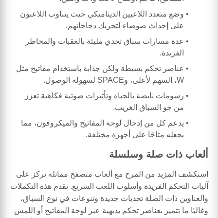
وضع متعدد اللاعبين الديناميكي حيث يتناوب اللاعبون
على إحداث ضوضاء لتحريك دجاجاتهم.
عدة مسارات سباق تحدي مليئة بالعقبات والمخاطر
الفريدة.
عناصر تحكم بسيطة ولكن جذابة باستخدام مفاتيح مثل
W، السهم لأعلى، وSPACE لسهولة الوصول.
رسومات نابضة بالحياة وتأثيرات صوتية فكاهية تعزز
من جو السباق الغريب.
يدعم كل من إدخال لوحة المفاتيح والميكروفون، مما
يجعله متاحًا على أجهزة مختلفة.
ألعاب ذات صلة وسلسلة
استكشف المزيد من المرح مع ألعاب متصفح مماثلة تركز على
آليات التحكم الفريدة وأسلوب اللعب السريع. تقدم هذه التكملات
والعناوين ذات الصلة تحديات جديدة وتنوعات في نوع السباق،
وغالبًا ما تتميز بعناصر تحكم بديهية عبر لوحة المفاتيح أو اللمس