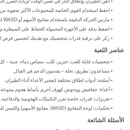
أتقن الطيران وإطلاق النار في نفس الوقت لزيادة الضرر النا
احفظ استخدام القوى الخاصة للمجموعات الأكثر صعوبة من ال
مارس الحركة الدقيقة باستخدام مفاتيح الأسهم أو WASD لتفادي الهجمات الواردة.
اضغط بدقة على الأجهزة المحمولة للحفاظ على السيطرة وال
ركز على ترقية قدرات شخصيتك مع تقدمك لتحسين فرص الب
عناصر اللعبة
شخصيات قابلة للعب: خنزير، كلب، مصاص دماء، جنية – كل م
مساعدون: بطريق، نحلة – يقدمون الدعم في القتال.
أسلحة: أدوات إطلاق مختلفة لتفجير الأعداء أثناء الطيران.
أعداء: خفافيش ووحوش كهوف أخرى بأنماط هجوم متنوعة.
تعزيزات: قدرات خاصة تعزز التكتيكات الهجومية والدفاعية.
تحكمات: لوحة المفاتيح (WASD، مفاتيح الأسهم) واللمس للعب المحمول.
الأسئلة الشائعة