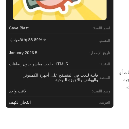
Cave Blast
اسم اللعبة:
⭐ 88.89%
(9 الأصوات)
التقييم:
5 January 2026
تاريخ الإصدار:
HTML5 - لعب مباشر بدون إضافات
التقنية:
ء، أو
قابلة للعب في المتصفح على أجهزة الكمبيوتر
المنصة:
جية
والهواتف والأجهزة اللوحية
رنت،
لاعب واحد
وضع اللعب:
انفجار الكهف
العربية: