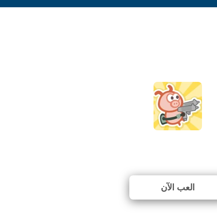
Cave Blast
⭐ 88.89% (9 الأصوات)
العب الآن