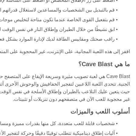
اضغط على زر الإطلاق المخصص أو اضغط على الشاشة لإط
قم بالتبديل بين الشخصيات والمساعدين لاستغلال قدراتهم ا
قم بتفعيل القوى الخاصة عندما تكون متاحة لتخليص موجات ا
ابق نشيطًا من خلال الطيران وإطلاق النار في نفس الوقت ل
راقب صحتك ومقاييس الطاقة لديك لإدارة الموارد بشكل فع
اقفز إلى هذه اللعبة المجانية، على الإنترنت، غير المحجوبة على الم
ما هي Cave Blast؟
Cave Blast هي لعبة تصويب مثيرة وسريعة الإيقاع على المت
الجنية. تتحدى اللعبة اللاعبين لتفجير الخفافيش والوحوش الأخرى أثنا
غير محجوبة للعب الآن في متصفحهم دون تنزيلات أو تثبيتات.
أسلوب اللعب والميزات
شخصيات قابلة للعب متعددة، كل منها بقدرات مميزة ومساعد
آليات إطلاق ديناميكية تتطلب توقيتًا دقيقًا وحركة لتفجير الأع