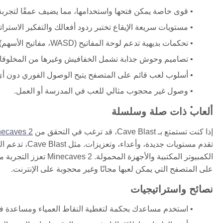
قوى خاصة يمكن فتحها واستخدامها، مما يضيف عمقًا لتجربة 
مستويات سريعة الإيقاع تختبر ردود أفعالك والتفكير الاسترات
تحكمات بديهية تدعم لوحة المفاتيح (WASD، مفاتيح الأسهم) والمدخلات اللمسية للعب السلس على أي جهاز.
تصاميم وحوش جذابة تشمل الخفافيش وغيرها من المخلوقا
أسلوب لعب قائم على المتصفح يتيح الوصول الفوري دون أي 
وصول غير محجوب مثالي للعب في المدرسة أو العمل.
ألعاب ذات صلة وسلسلة
إذا كنت تستمتع بـ Cave Blast، قد ترغب في التحقق من
necaves 2
تقدم مستويات ج
الكمبيوتر المكتبية والأ
على المتصفح التي يمكن لعبها مجانًا وغير محجوبة على الإنترنت.
نصائح واستراتيجيات
استخدم مساعدك بحكمة لتغطية النقاط العمياء ومساعدة في