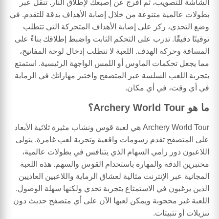
الشاشة للتصويب، ثم أفرج عن إصبعك لإطلاق النار. تنقل عبر
بطولات عالمية متنوعة من خلال إصابة الأهداف بدقة للتقدم. في
وضع التحدي، ركز على إصابة الأهداف المتحركة التي تتطلب
توقيتًا دقيقًا. تدرب على التحكم الثابت واضبط إطلاقك بناءً على
المسافة وحركة الهدف. اللعبة لا تتطلب إدخال لوحة المفاتيح،
مما يجعل تحكمات الماوس أو اللمس الواجهة الرئيسية. استمتع
بتجربة اللعب السلسة عبر المتصفح واختبر مهاراتك في الرماية
في أي وقت، في أي مكان.
ما هو Archery World Tour؟
Archery World Tour هي لعبة قوس ونشاب مثيرة ثلاثية الأبعاد
على المتصفح تقدم رسومات واقعية وتجربة لعب غامرة. يتولى
اللاعبون دور رامي السهام الذي يتنافس في بطولات عالمية،
مختبرين الدقة والمهارة باستخدام القوس والسهم. هذه اللعبة
المجانية عبر الإنترنت مثالية لعشاق الرماية واللاعبين العاديين
الذين يرغبون في الاستمتاع بتجربة تحدي ولكنها سهلة الوصول.
اللعبة غير محجوبة ويمكن لعبها الآن على أي متصفح حديث دون
تنزيلات أو تثبيتات.