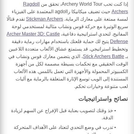
إذا كنت تحب Archery World Tour، تحقق من
Ragdoll
Archers
حيث تضيف ميكانيكا رagdoll المعتمدة على الفيزياء
لمسة ممتعة على معارك الرماية.
Stickman Archers
تقدم قتالًا
سريع الوتيرة مع حركة قوس ونشاب مثالية لمستخدمي لوحة
المفاتيح. لتحدي استراتيجية دفاعية،
Archer Master 3D: Castle
Defense
يتيح لك حماية قلعتك باستخدام مهارات رماية دقيقة
وتخطيط استراتيجي. قد يستمتع عشاق الألعاب متعددة اللاعبين
بـ
Stick Archers Battle
، الذي يتضمن معارك قوس ونشاب في
الوقت الحقيقي مع تحكمات بسيطة مصممة لكل من أجهزة
الكمبيوتر المحمولة والأجهزة التي تعمل باللمس. هذه الألعاب
المستندة إلى الويب توسع الإثارة المتعلقة بالرماية مع آليات
لعب متنوعة وخيارات تحكم.
نصائح واستراتيجيات
خذ وقتك لتصويب بعناية قبل الإفراج عن السهم لزيادة
الدقة.
تدرب في وضع التحدي لتعتاد على الأهداف المتحركة