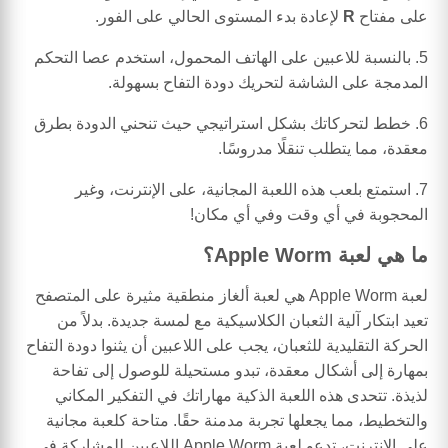
على مفتاح
R
لإعادة بدء المستوى الحالي على الفور.
5. بالنسبة للاعبين على الهاتف المحمول، استخدم عصا التحكم
المدمجة على الشاشة لتحريك دودة التفاح بسهولة.
6. خطط لتحركاتك بشكل استراتيجي حيث تنحني الدودة بطرق
معقدة، مما يتطلب تنقلًا مدروسًا.
7. استمتع بلعب هذه اللعبة المجانية، على الإنترنت، وغير
المحجوبة في أي وقت وفي أي مكان!
ما هي لعبة Apple Worm؟
لعبة Apple Worm هي لعبة ألغاز منطقية مثيرة على المتصفح
تعيد ابتكار آلية الثعبان الكلاسيكية مع لمسة جديدة. بدلاً من
الحركة التقليدية للثعبان، يجب على اللاعبين أن يثنوا دودة التفاح
بمهارة إلى أشكال معقدة، تبدو مستحيلة للوصول إلى تفاحة
لذيذة. تتحدى هذه اللعبة الذكية مهاراتك في التفكير المكاني
والتخطيط، مما يجعلها تجربة مدمنة حقًا. متاحة كلعبة مجانية
على الإنترنت، تدعو لعبة Apple Worm اللاعبين للمشاركة في