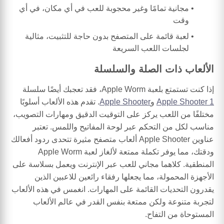
مجانية تمامًا وغير محجوبة للعب في أي مكان، في أي
وقت
لعبة قائمة على المتصفح بدون حاجة للتثبيت، مثالية
لجلسات اللعب السريعة
الألعاب ذات الصلة والسلسلة
إذا كنت تستمتع بلعبة Apple Worm، فقد تعجبك أيضًا سلسلة
Apple Shooter 1
و
Apple Shooter
. تقدم هذه الألعاب أسلوبًا
مختلفًا من اللعب يركز على التوقيت الدقيق ومهارات التصويب،
مناسب لكل من التحكم عبر لوحة المفاتيح واللمس. تعتبر
عناوين Apple Shooter ألعاب متصفح مثيرة تتحدى ردود أفعالك
ودقتك، مما يوفر تكملة ممتعة لألغاز لعبة Apple Worm
المنطقية. كلاهما مجاني للعب عبر الإنترنت ويعمل بسلاسة على
الأجهزة المحمولة، مما يجعلها رفقاء رائعين للاعبين الذين
يقدرون التحديات القائمة على المهارات. انغمس في هذه الألعاب
لتجربة متنوعة ولكن ممتعة بنفس القدر في عالم الألعاب
المستوحاة من التفاح.