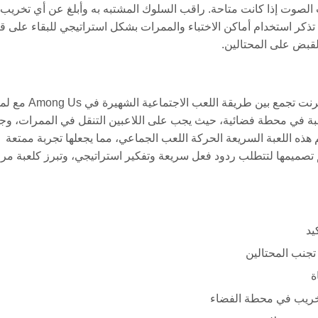
ت الصوت إذا كانت متاحة. راقب السلوك المشتبه به وأبلغ عن أي تخريب 
 تذكر استخدام أماكن الاختباء والممرات بشكل استراتيجي للبقاء على قي
القبض على المحتالين.
Among Us: Toilet Paper هي لعبة متصفح فريدة ومجانية على الإنترنت تجمع بين طريقة 
لعبة في محطة فضائية، حيث يجب على اللاعبين التنقل في الممرات، وج
هذه اللعبة السريعة الحركة اللعب الجماعي، مما يجعلها تجربة ممتعة
تم تصميمها لتتطلب ردود فعل سريعة وتفكير استراتيجي، وتبرز كلعبة مر
يد
تجنب المحتالين
ة
خريب في محطة الفضاء