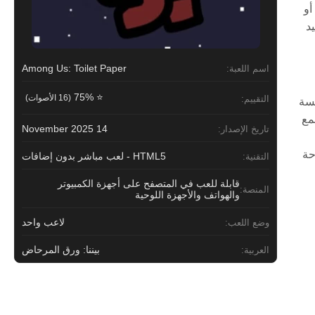
أو
د
Among Us: Toilet Paper
اسم اللعبة:
⭐ 75%
(16 الأصوات)
التقييم:
اللعب الاجتماعية الشهيرة في Among Us مع لمسة
مع
14 November 2025
تاريخ الإصدار:
حة
HTML5 - لعب مباشر بدون إضافات
التقنية:
قابلة للعب في المتصفح على أجهزة الكمبيوتر
المنصة:
والهواتف والأجهزة اللوحية
لاعب واحد
وضع اللعب:
بيننا: ورق المرحاض
العربية: