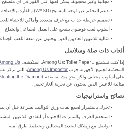
مجانية وغير محجوبة، يمكن لعبها على الفور في أي متصفح 
تدعم التحكم عبر لوحة المفاتيح (WASD) والفأرة، بالإضافة إلى إيماءات اللمس على الأجهزة المحمولة
تصميم خريطة جذاب مع غرف متعددة وأماكن للاختباء للعب
أسلوب لعب فوضوي يشجع على العمل الجماعي والخداع
مثالية للاعبين العاديين الذين يبحثون عن متعة اللعب الجماع
ألعاب ذات صلة وسلاسل
إذا كنت تستمتع بـ Among Us: Toilet Paper، استكشف
Among Us
المحسّنة لجميع الأجهزة. جرب
Among Us Impostor
، التي تركز عل
على أسلوب مختلف ولكن تحدٍ مشابه، تقدم
Stealing the Diamond
مثالية للاعبين الذين يبحثون عن تجربة ألغاز تخفي.
نصائح واستراتيجيات
تحرك باستمرار لجمع لفات ورق التواليت بسرعة قبل أن يم
استخدم الغرف والممرات للاختباء أو لتفادي اللاعبين المشتب
تواصل مع زملائك لتحديد المحتالين وتخطيط طرق آمنة