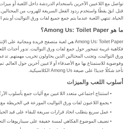
تواصل مع اللاعبين الآخرين باستخدام الدردشة داخل اللعبة أو ميزا
قتل. ابقَ يقظًا واستخدم ردود الفعل السريعة للهروب من المحتالين.
الحياة. تنتهي اللعبة عندما يتم جمع جميع لفات ورق التواليت أو يتم 
ما هو Among Us: Toilet Paper؟
فكاهية غريبة تتمحور حول جمع لفات ورق التواليت. تدور أحداث ال
ورق التواليت، وتجنب المحتالين الذين يحاولون تخريب مهمتهم. تدعم 
وفوضوية للاستمتاع بها مع الأصدقاء أو لاعبين آخرين حول العالم. 
تأخذ شكلًا جديدًا على صيغة Among Us الكلاسيكية.
أسلوب اللعب والميزات
استنتاج اجتماعي متعدد اللاعبين مع آليات جمع بأسلوب الآرك
يجمع اللاعبون لفات ورق التواليت الموزعة في الخريطة مع 
عمل سريع يتطلب اتخاذ قرارات سريعة للبقاء على قيد الحيا
تضيف الموضوع الفكاهي لمسة خفيفة على سيناريوهات الت