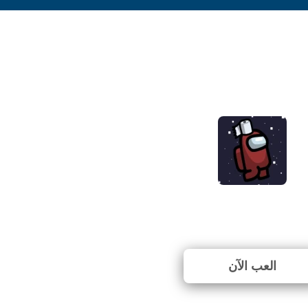
Among Us: Toilet P
⭐ 75% (16 الأصوات)
العب الآن