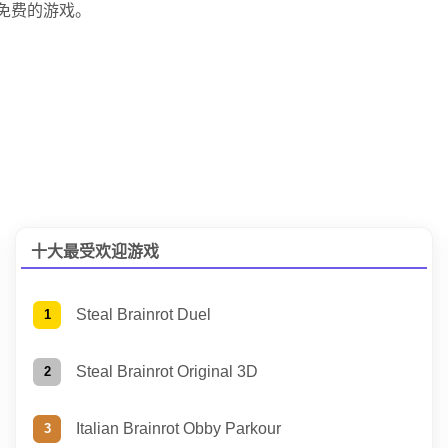
一个免费的游戏。
十大最受欢迎游戏
Steal Brainrot Duel
Steal Brainrot Original 3D
Italian Brainrot Obby Parkour