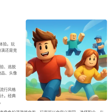
体验。玩
扮演还是竞
体验、逃脱
物品、头像
。流行风格
设计。经典
。