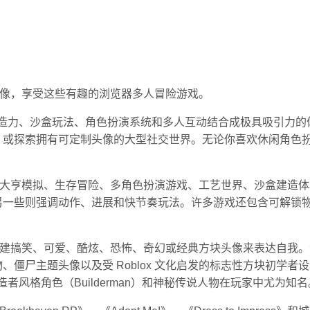
义头像，享受这些有趣的浏览器多人冒险游戏。
将创造力、沙盒玩法、角色扮演系统和多人互动结合成极具吸引力的
，或探索拥有可定制头像的大型社交世界。无论你喜欢休闲角色
、商业大亨模拟、生存冒险、多角色扮演游戏、工艺世界、沙盒建造
另一些则强调动作、进展和快节奏玩法。许多游戏还包含可解锁
。
可以创建搞笑、可爱、酷炫、恐怖、奇幻或经典方块头像来表达自我
僵尸主题头像以及受 Roblox 文化启发的标志性方块初学者
建造者风格角色（Builderman）和神秘传说人物在玩家中尤为知名