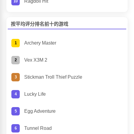
Ragdoll Hit
按平均评分排名前十的游戏
Archery Master
Vex X3M 2
Stickman Troll Thief Puzzle
Lucky Life
Egg Adventure
Tunnel Road