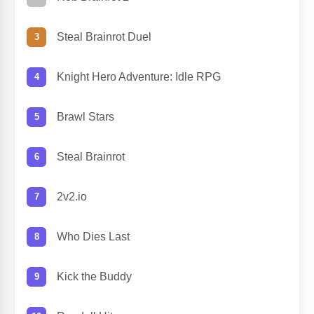
Steal Brainrot Duel
Knight Hero Adventure: Idle RPG
Brawl Stars
Steal Brainrot
2v2.io
Who Dies Last
Kick the Buddy