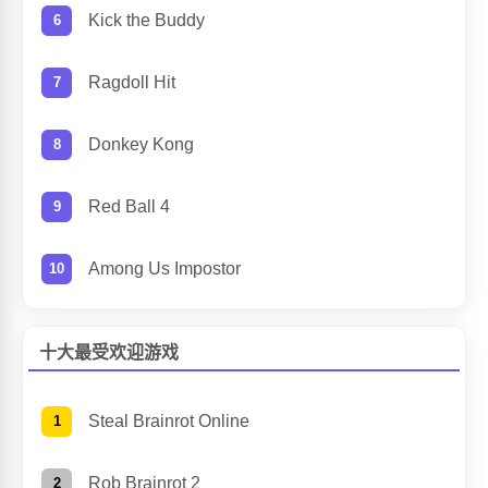
Kick the Buddy
Ragdoll Hit
Donkey Kong
Red Ball 4
Among Us Impostor
十大最受欢迎游戏
Steal Brainrot Online
Rob Brainrot 2