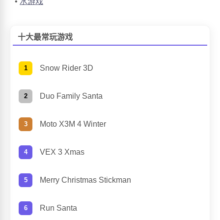
水游戏
十大最常玩游戏
Snow Rider 3D
Duo Family Santa
Moto X3M 4 Winter
VEX 3 Xmas
Merry Christmas Stickman
Run Santa