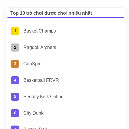
Top 10 trò chơi được chơi nhiều nhất
Basket Champs
Ragdoll Archers
GunSpin
Basketball FRVR
Penalty Kick Online
City Dunk