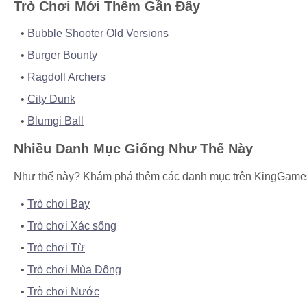
Trò Chơi Mới Thêm Gần Đây
Bubble Shooter Old Versions
Burger Bounty
Ragdoll Archers
City Dunk
Blumgi Ball
Nhiều Danh Mục Giống Như Thế Này
Như thế này? Khám phá thêm các danh mục trên KingGames.or
Trò chơi Bay
Trò chơi Xác sống
Trò chơi Từ
Trò chơi Mùa Đông
Trò chơi Nước