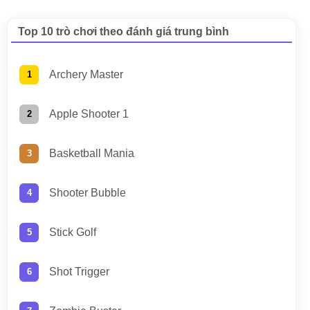
Top 10 trò chơi theo đánh giá trung bình
Archery Master
Apple Shooter 1
Basketball Mania
Shooter Bubble
Stick Golf
Shot Trigger