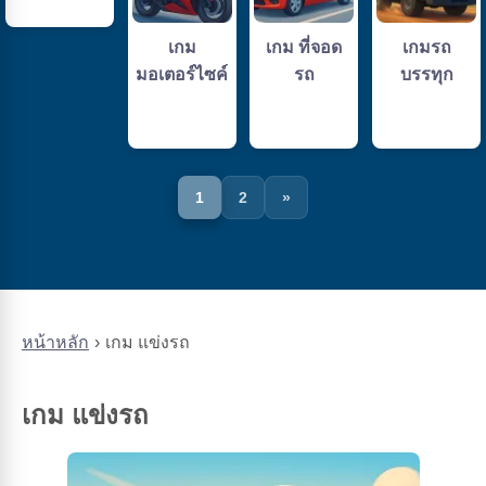
เกม
เกม ที่จอด
เกมรถ
มอเตอร์ไซค์
รถ
บรรทุก
1
2
»
หน้าหลัก
เกม แข่งรถ
เกม แข่งรถ