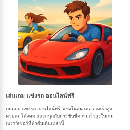
เล่นเกม แข่งรถ ออนไลน์ฟรี
เล่นเกม แข่งรถ ออนไลน์ฟรี! แข่งในสนามความเร็วสูง
ควบคุมโค้งคม และสนุกกับการขับขี่ความเร็วสูงในเกม
เบราว์เซอร์ที่น่าตื่นเต้นเหล่านี้