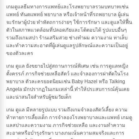
เกมดูแลธีมทางการแพทย์และโรงพยาบาลรวมบทบาทเช่น
แพทย์ ทันตแพทย์ พยาบาล หรือเจ้าหน้าที่รถพยาบาล ผู้เล่น
จะรักษาผู้ป่วย ทำหัตถการง่ายๆ ใช้การรักษา และดูแลให้ฟื้น
ตัวในสภาพแวดล้อมที่ปลอดภัยและโต้ตอบได้ รูปแบบอื่นๆ
รวมถึงเกมสปา ร้านเสริมสวย ช่างทำผม ความงาม ทาเล็บ
และทำความสะอาดที่ผู้เล่นดูแลรูปลักษณ์และความเป็นอยู่
ของตัวละคร
เกม ดูแล ยังขยายไปสู่สถานการณ์พิเศษ เช่น การดูแลหญิง
ตั้งครรภ์ ภารกิจช่วยเหลือสัตว์ และจำลองการผ่าตัดในโรง
พยาบาล ตัวละครยอดนิยมเช่น Baby Hazel หรือ Talking
Angela มักปรากฏในเกมเหล่านี้ ทำให้ประสบการณ์คุ้นเคย
และน่าสนใจสำหรับผู้ชมวัยเด็ก
เกม ดูแล มีหลายรูปแบบ รวมถึงเกมจำลองสัตว์เลี้ยง ความ
ท้าทายการเลี้ยงเด็ก การจำลองโรงพยาบาลและแพทย์ เกมดู
แลสปาและความงาม ภารกิจช่วยเหลือ และงานทำความ
สะอาดหรือบำรุงรักษา บางเกมเน้นความสมจริงและการ