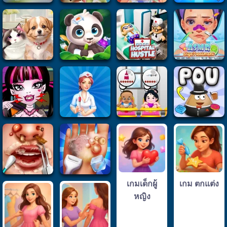
เกมเด็กผู้
เกม ตกแต่ง
หญิง