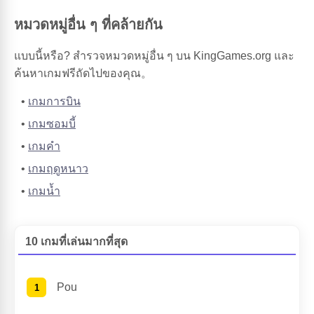
หมวดหมู่อื่น ๆ ที่คล้ายกัน
แบบนี้หรือ? สำรวจหมวดหมู่อื่น ๆ บน KingGames.org และ
ค้นหาเกมฟรีถัดไปของคุณ。
เกมการบิน
เกมซอมบี้
เกมคำ
เกมฤดูหนาว
เกมน้ำ
10 เกมที่เล่นมากที่สุด
Pou