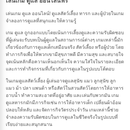
เล่นเกม ดูแล ออนไลน์ฟรี
เล่นเกม ดูแล ออนไลน์! ดูแลสัตว์เลี้ยง ทารก และผู้ป่วยในเกม
จำลองการดูแลที่สนุกและให้ความรู้
เกม ดูแล ถูกออกแบบโดยเน้นการเลี้ยงดูและความรับผิดชอบ
ที่ผู้เล่นจะรับบทเป็นผู้ดูแลในสถานการณ์ต่างๆ เกมเหล่านี้มัก
เกี่ยวข้องกับการดูแลเด็กเสมือนจริง สัตว์เลี้ยง หรือผู้ป่วย โดย
ทำภารกิจเพื่อให้พวกเขามีสุขภาพดี มีความสุข และสบายใจ
จุดเน้นหลักคือความเห็นอกเห็นใจ ความใส่ใจในรายละเอียด
และการทำกิจกรรมที่เกี่ยวกับการดูแลในรูปแบบโต้ตอบ
ในเกมดูแลสัตว์เลี้ยง ผู้เล่นอาจดูแลสุนัข แมว ลูกสุนัข ลูก
แมว ม้า ปลา แพนด้า หรือสัตว์ในสวนสัตว์โดยการให้อาหาร
อาบน้ำ ทำความสะอาดที่อยู่อาศัย และเล่นกับพวกมัน เกม
ดูแลทารกมักมีภารกิจเช่น การให้อาหารเด็ก เปลี่ยนผ้าอ้อม
ปลอบให้หลับ และจัดการกิจวัตรประจำวัน เกมเหล่านี้ช่วย
จำลองความรับผิดชอบในการดูแลในชีวิตจริงในรูปแบบที่
เรียบง่ายและสนุกสนาน