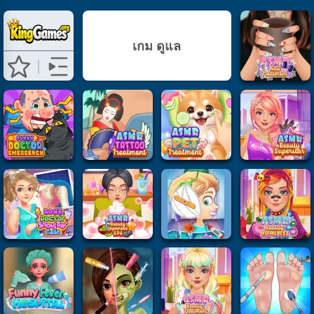
เกม ดูแล