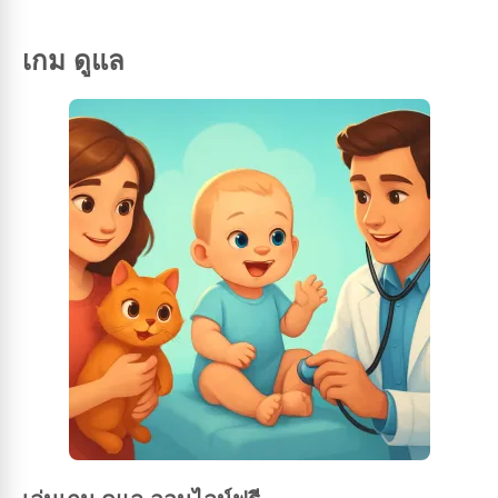
เกม ดูแล