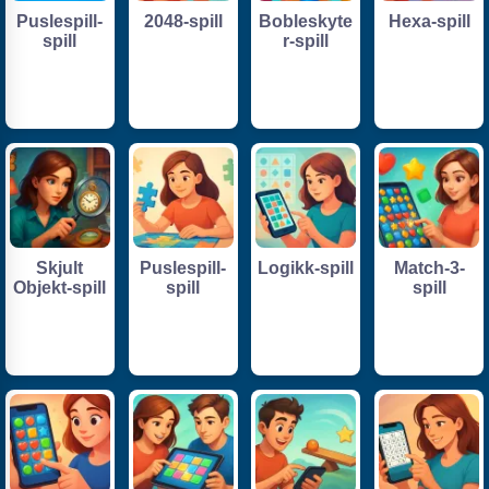
Puslespill-
2048-spill
Bobleskyte
Hexa-spill
spill
r-spill
Skjult
Puslespill-
Logikk-spill
Match-3-
Objekt-spill
spill
spill