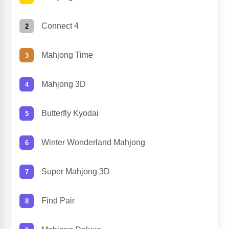
Connect 4
Mahjong Time
Mahjong 3D
Butterfly Kyodai
Winter Wonderland Mahjong
Super Mahjong 3D
Find Pair