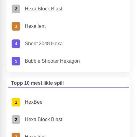
Hexa Block Blast
Hexellent
Shoot 2048 Hexa
Bubble Shooter Hexagon
Topp 10 mest likte spill
HexBee
Hexa Block Blast
Hexellent