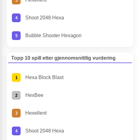
Shoot 2048 Hexa
Bubble Shooter Hexagon
Topp 10 spill etter gjennomsnittlig vurdering
Hexa Block Blast
HexBee
Hexellent
Shoot 2048 Hexa