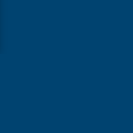
FIRMA
Om oss