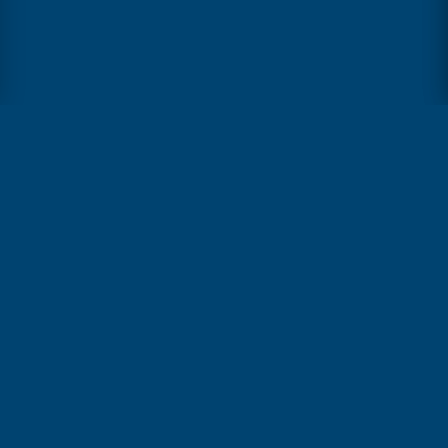
AZIENDA
Chi siamo
Contatto
Aiuto & FAQ