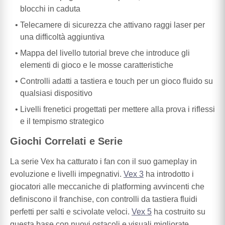
blocchi in caduta
Telecamere di sicurezza che attivano raggi laser per
una difficoltà aggiuntiva
Mappa del livello tutorial breve che introduce gli
elementi di gioco e le mosse caratteristiche
Controlli adatti a tastiera e touch per un gioco fluido su
qualsiasi dispositivo
Livelli frenetici progettati per mettere alla prova i riflessi
e il tempismo strategico
Giochi Correlati e Serie
La serie Vex ha catturato i fan con il suo gameplay in
evoluzione e livelli impegnativi.
Vex 3
ha introdotto i
giocatori alle meccaniche di platforming avvincenti che
definiscono il franchise, con controlli da tastiera fluidi
perfetti per salti e scivolate veloci.
Vex 5
ha costruito su
questa base con nuovi ostacoli e visuali migliorate,