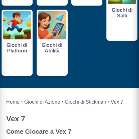
Giochi di
Salti
Giochi di
Giochi di
Platform
Abilità
Home
Giochi di Azione
Giochi di Stickman
Vex 7
Vex 7
Come Giocare a Vex 7