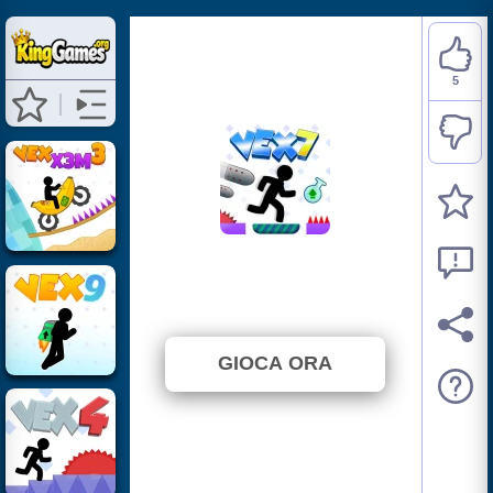
5
Vex 7
⭐ 71.43% (7 Voti)
GIOCA ORA