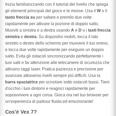
Inizia familiarizzando con il tutorial del livello che spiega
gli elementi principali del gioco e le mosse. Usa il
W
o il
tasto freccia su
per saltare e premilo due volte
rapidamente per attivare la pozione di doppio salto.
Muoviti a sinistra e a destra usando
A
e
D
o i
tasti freccia
sinistra
e
destra
. Su dispositivi mobili, tocca il lato
sinistro o destro dello schermo per muovere il tuo omino,
e tocca due volte rapidamente per eseguire un doppio
salto. Evita gli ostacoli sincronizzando perfettamente i
tuoi salti e fai attenzione alle telecamere di sicurezza che
attivano raggi laser. Pratica pazienza e precisione per
avanzare attraverso livelli sempre più difficili. Usa la
barra spaziatrice
per scivolare sotto ostacoli bassi. Tieni
d'occhio i tuoi dintorni e reagisci rapidamente per
sopravvivere a ogni corsa. Gioca ora nel tuo browser per
un'esperienza di parkour fluida ed emozionante!
Cos'è Vex 7?