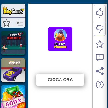
4
Tiny Fishing
⭐ 80% (5 Voti)
GIOCA ORA