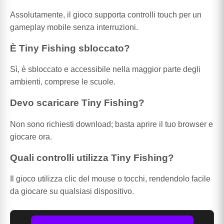
Assolutamente, il gioco supporta controlli touch per un
gameplay mobile senza interruzioni.
È Tiny Fishing sbloccato?
Sì, è sbloccato e accessibile nella maggior parte degli
ambienti, comprese le scuole.
Devo scaricare Tiny Fishing?
Non sono richiesti download; basta aprire il tuo browser e
giocare ora.
Quali controlli utilizza Tiny Fishing?
Il gioco utilizza clic del mouse o tocchi, rendendolo facile
da giocare su qualsiasi dispositivo.