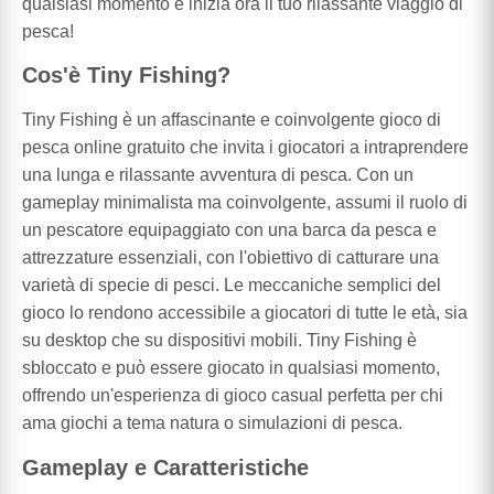
qualsiasi momento e inizia ora il tuo rilassante viaggio di
pesca!
Cos'è Tiny Fishing?
Tiny Fishing è un affascinante e coinvolgente gioco di
pesca online gratuito che invita i giocatori a intraprendere
una lunga e rilassante avventura di pesca. Con un
gameplay minimalista ma coinvolgente, assumi il ruolo di
un pescatore equipaggiato con una barca da pesca e
attrezzature essenziali, con l'obiettivo di catturare una
varietà di specie di pesci. Le meccaniche semplici del
gioco lo rendono accessibile a giocatori di tutte le età, sia
su desktop che su dispositivi mobili. Tiny Fishing è
sbloccato e può essere giocato in qualsiasi momento,
offrendo un'esperienza di gioco casual perfetta per chi
ama giochi a tema natura o simulazioni di pesca.
Gameplay e Caratteristiche