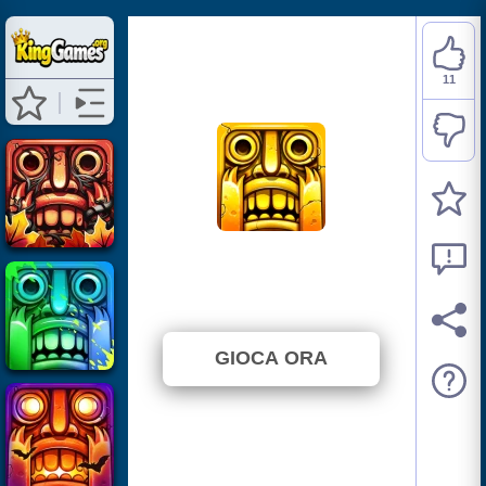
11
Temple Run 2
⭐ 78.57% (14 Voti)
GIOCA ORA