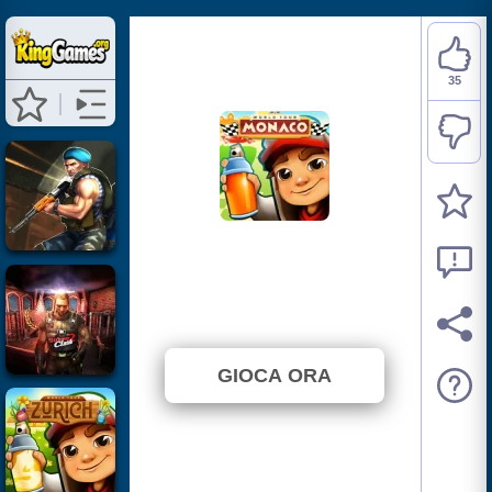
35
Subway Surfers:
Monaco
⭐ 83.33% (42 Voti)
GIOCA ORA