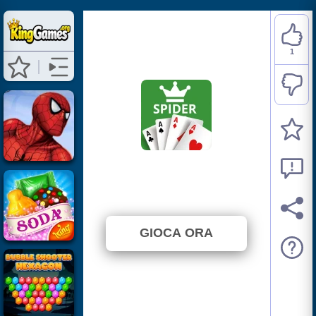
1
Spider Solitaire
⭐ 100% (1 Voti)
GIOCA ORA