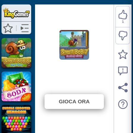
1
Snail Bob 7: Fantasy
Story
⭐ 100% (1 Voti)
GIOCA ORA