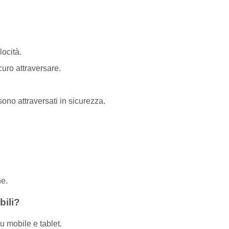
locità.
uro attraversare.
ono attraversati in sicurezza.
ne.
bili?
u mobile e tablet.