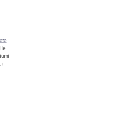
oto
lle
fiumi
ci