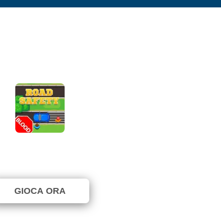
Road Safety
⭐ 66.67% (6 Voti)
GIOCA ORA