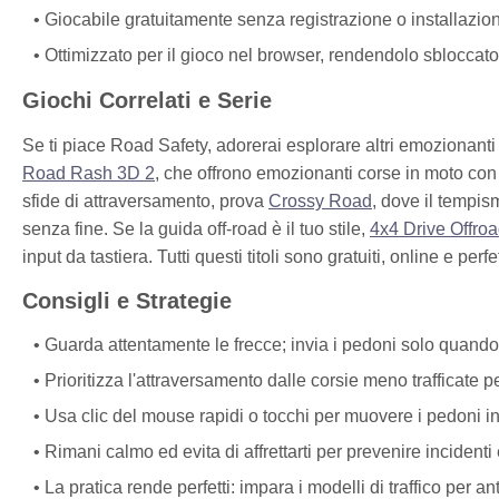
Giocabile gratuitamente senza registrazione o installazio
Ottimizzato per il gioco nel browser, rendendolo sbloccato
Giochi Correlati e Serie
Se ti piace Road Safety, adorerai esplorare altri emozionan
Road Rash 3D 2
, che offrono emozionanti corse in moto con c
sfide di attraversamento, prova
Crossy Road
, dove il tempis
senza fine. Se la guida off-road è il tuo stile,
4x4 Drive Offro
input da tastiera. Tutti questi titoli sono gratuiti, online e per
Consigli e Strategie
Guarda attentamente le frecce; invia i pedoni solo quando 
Prioritizza l'attraversamento dalle corsie meno trafficate pe
Usa clic del mouse rapidi o tocchi per muovere i pedoni in
Rimani calmo ed evita di affrettarti per prevenire incident
La pratica rende perfetti: impara i modelli di traffico per a