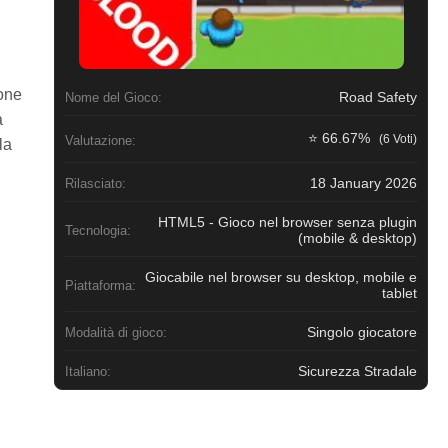
ione
Road Safety
Nome del Gioco:
a
⭐ 66.67%
(6 Voti)
Valutazione:
la
18 January 2026
Rilasciato:
HTML5 - Gioco nel browser senza plugin
Tecnologia:
(mobile & desktop)
Giocabile nel browser su desktop, mobile e
Piattaforma:
tablet
Singolo giocatore
Modalità di gioco:
Sicurezza Stradale
Italiano: