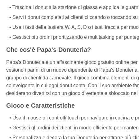
Trascina i donut alla stazione di glassa e applica le guarni
Servi i donut completati ai clienti cliccando o toccando su 
Usa i tasti della tastiera W, A, S, D o i tasti freccia per 
Gestisci più ordini prioritizzando e multitasking per punteg
Che cos'è Papa's Donuteria?
Papa's Donuteria è un affascinante gioco gratuito online per 
vestono i panni di un nuovo dipendente di Papa's Donuteria, i
gruppo di clienti da carnevale. Il gioco combina elementi di
coinvolgente in cui ogni donut conta. Con il suo ambiente fant
desiderano divertirsi con un gioco divertente e sbloccato ne
Gioco e Caratteristiche
Usa il mouse o i controlli touch per navigare in cucina e 
Gestisci gli ordini dei clienti in modo efficiente per man
Personalizza e decora la tua Donuteria per attrarre più cli