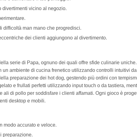
divertimenti vicino al negozio.
sperimentare.
i difficoltà man mano che progredisci.
centriche dei clienti aggiungono al divertimento.
ella serie di Papa, ognuno dei quali offre sfide culinarie uniche.
 un ambiente di cucina frenetico utilizzando controlli intuitivi da
 della preparazione dei hot dog, gestendo più ordini con tempis
gelato e frullati perfetti utilizzando input touch o da tastiera, men
ali di pollo per soddisfare i clienti affamati. Ogni gioco è proge
tenti desktop e mobili.
t in modo accurato e veloce.
di preparazione.