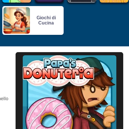
Giochi di
Cucina
nello