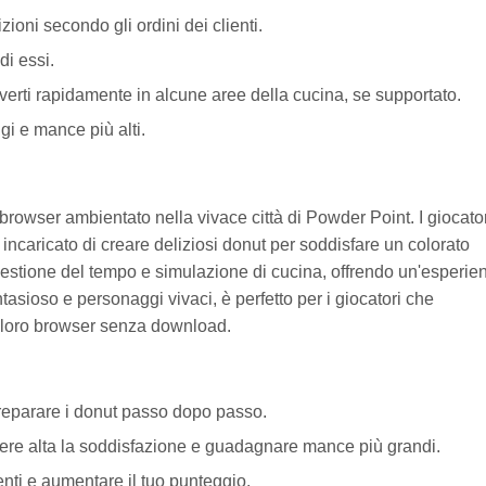
zioni secondo gli ordini dei clienti.
di essi.
muoverti rapidamente in alcune aree della cucina, se supportato.
gi e mance più alti.
browser ambientato nella vivace città di Powder Point. I giocato
ncaricato di creare deliziosi donut per soddisfare un colorato
 gestione del tempo e simulazione di cucina, offrendo un'esperie
asioso e personaggi vivaci, è perfetto per i giocatori che
l loro browser senza download.
preparare i donut passo dopo passo.
tenere alta la soddisfazione e guadagnare mance più grandi.
enti e aumentare il tuo punteggio.