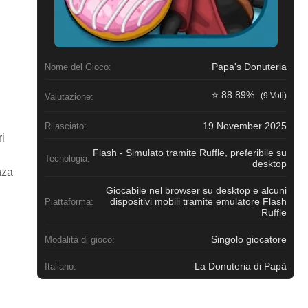
Papa's Donuteria
Nome del Gioco:
⭐ 88.89%
(9 Voti)
Valutazione:
19 November 2025
Rilasciato:
ri
Flash - Simulato tramite Ruffle, preferibile su
Tecnologia:
desktop
nza
Giocabile nel browser su desktop e alcuni
dispositivi mobili tramite emulatore Flash
Piattaforma:
Ruffle
Singolo giocatore
Modalità di gioco:
La Donuteria di Papà
Italiano: