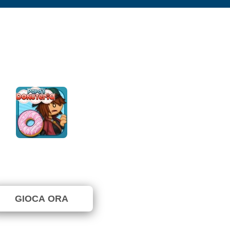
Papa's Donuteria
⭐ 88.89% (9 Voti)
GIOCA ORA