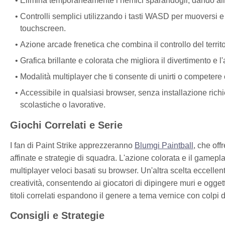
Elimina temporaneamente i nemici sparandogli, dando alla
Controlli semplici utilizzando i tasti WASD per muoversi e 
touchscreen.
Azione arcade frenetica che combina il controllo del terri
Grafica brillante e colorata che migliora il divertimento e 
Modalità multiplayer che ti consente di unirti o competere c
Accessibile in qualsiasi browser, senza installazione rich
scolastiche o lavorative.
Giochi Correlati e Serie
I fan di Paint Strike apprezzeranno
Blumgi Paintball
, che off
affinate e strategie di squadra. L'azione colorata e il gamepl
multiplayer veloci basati su browser. Un'altra scelta eccellen
creatività, consentendo ai giocatori di dipingere muri e oggetti
titoli correlati espandono il genere a tema vernice con colpi 
Consigli e Strategie