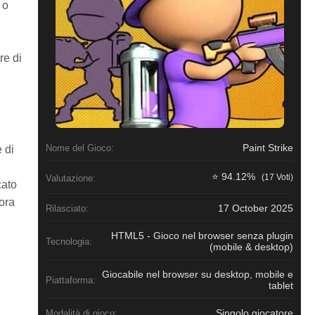
 o
re di
Paint Strike
Nome del Gioco:
 di
⭐ 94.12%
(17 Voti)
Valutazione:
cato
ora
17 October 2025
Rilasciato:
HTML5 - Gioco nel browser senza plugin
Tecnologia:
(mobile & desktop)
Giocabile nel browser su desktop, mobile e
Piattaforma:
tablet
Singolo giocatore
Modalità di gioco: