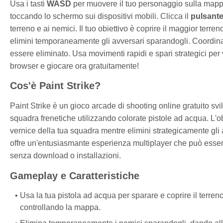
Usa i tasti
WASD
per muovere il tuo personaggio sulla mappa
toccando lo schermo sui dispositivi mobili. Clicca il
pulsante
terreno e ai nemici. Il tuo obiettivo è coprire il maggior terr
elimini temporaneamente gli avversari sparandogli. Coordina
essere eliminato. Usa movimenti rapidi e spari strategici per
browser e giocare ora gratuitamente!
Cos'è Paint Strike?
Paint Strike è un gioco arcade di shooting online gratuito sv
squadra frenetiche utilizzando colorate pistole ad acqua. L'obi
vernice della tua squadra mentre elimini strategicamente gl
offre un'entusiasmante esperienza multiplayer che può essere
senza download o installazioni.
Gameplay e Caratteristiche
Usa la tua pistola ad acqua per sparare e coprire il terren
controllando la mappa.