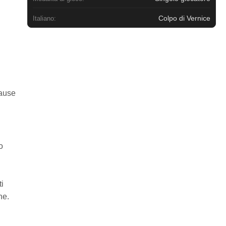
Colpo di Vernice
Italiano:
pause
o
ti
ne.