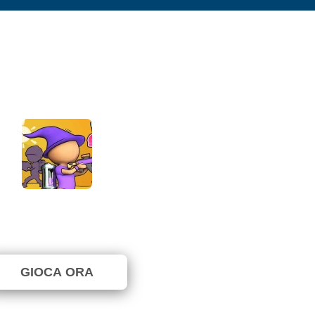
Paint Strike
⭐ 94.12% (17 Voti)
GIOCA ORA