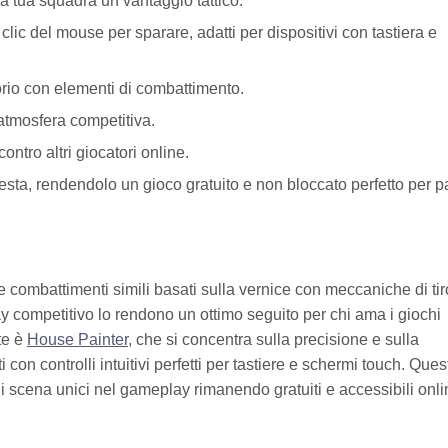
 tua squadra un vantaggio tattico.
clic del mouse per sparare, adatti per dispositivi con tastiera e
torio con elementi di combattimento.
l'atmosfera competitiva.
ontro altri giocatori online.
iesta, rendendolo un gioco gratuito e non bloccato perfetto per 
re combattimenti simili basati sulla vernice con meccaniche di tir
ay competitivo lo rendono un ottimo seguito per chi ama i giochi
te è
House Painter
, che si concentra sulla precisione e sulla
 con controlli intuitivi perfetti per tastiere e schermi touch. Ques
di scena unici nel gameplay rimanendo gratuiti e accessibili onli