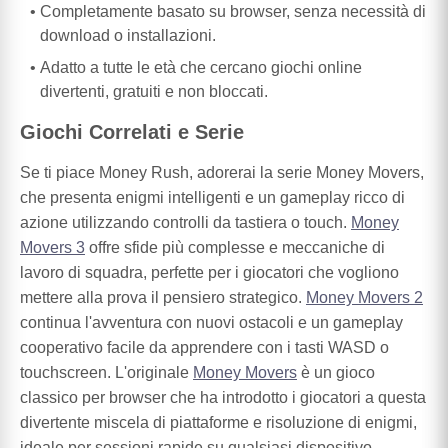
Completamente basato su browser, senza necessità di
download o installazioni.
Adatto a tutte le età che cercano giochi online
divertenti, gratuiti e non bloccati.
Giochi Correlati e Serie
Se ti piace Money Rush, adorerai la serie Money Movers,
che presenta enigmi intelligenti e un gameplay ricco di
azione utilizzando controlli da tastiera o touch.
Money
Movers 3
offre sfide più complesse e meccaniche di
lavoro di squadra, perfette per i giocatori che vogliono
mettere alla prova il pensiero strategico.
Money Movers 2
continua l'avventura con nuovi ostacoli e un gameplay
cooperativo facile da apprendere con i tasti WASD o
touchscreen. L'originale
Money Movers
è un gioco
classico per browser che ha introdotto i giocatori a questa
divertente miscela di piattaforme e risoluzione di enigmi,
ideale per sessioni rapide su qualsiasi dispositivo.