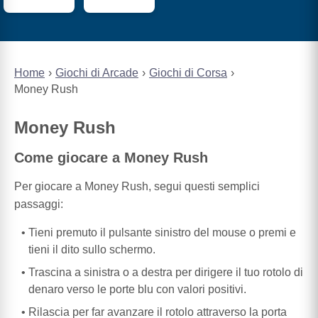
Home
Giochi di Arcade
Giochi di Corsa
Money Rush
Money Rush
Come giocare a Money Rush
Per giocare a Money Rush, segui questi semplici
passaggi:
Tieni premuto il pulsante sinistro del mouse o premi e
tieni il dito sullo schermo.
Trascina a sinistra o a destra per dirigere il tuo rotolo di
denaro verso le porte blu con valori positivi.
Rilascia per far avanzare il rotolo attraverso la porta