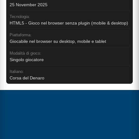
25 November 2025
Tecnologia:
HTML5 - Gioco nel browser senza plugin (mobile & desktop)
Piattaforma:
Giocabile nel browser su desktop, mobile e tablet
Modalità di gioco:
Singolo giocatore
Italiano:
Corsa del Denaro