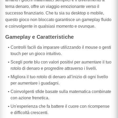
tema denaro, offre un viaggio emozionante verso il
successo finanziario. Che tu sia su desktop o mobile,
questo gioco non bloccato garantisce un gameplay fluido
e coinvolgente in qualsiasi momento e ovunque.
Gameplay e Caratteristiche
Controlli facili da imparare utilizzando il mouse o gesti
touch per un gioco intuitivo.
Scegli porte blu con valori positivi per aumentare il tuo
rotolo di denaro e progredire attraverso i livelli.
Migliora il tuo rotolo di denaro all'inizio di ogni livello
per aumentare i guadagni.
Coinvolgenti sfide basate sulla matematica combinate
con azione frenetica.
Un'esperienza che fa battere il cuore con ricompense
e difficoltà crescenti.