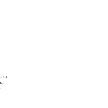
 casa
 da
o