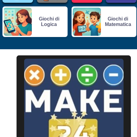
Giochi di
Giochi di
Logica
Matematica