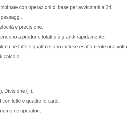
mbinate con operazioni di base per avvicinarti a 24.
ù passaggi.
locità e precisione.
tendono a produrre totali più grandi rapidamente.
ntire che tutte e quattro siano incluse esattamente una volta.
i calcolo.
), Divisione (÷).
on tutte e quattro le carte.
numeri e operatori.