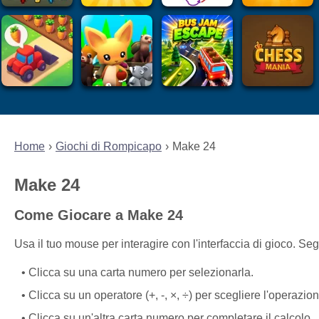
Home
Giochi di Rompicapo
Make 24
Make 24
Come Giocare a Make 24
Usa il tuo mouse per interagire con l'interfaccia di gioco. Se
Clicca su una carta numero per selezionarla.
Clicca su un operatore (+, -, ×, ÷) per scegliere l'operazion
Clicca su un'altra carta numero per completare il calcolo.