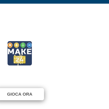
Make 24
⭐ 100% (4 Voti)
GIOCA ORA