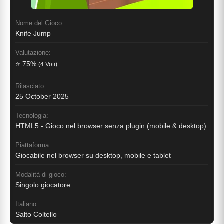
Nome del Gioco:
Knife Jump
Valutazione:
⭐ 75%
(4 Voti)
Rilasciato:
25 October 2025
Tecnologia:
HTML5 - Gioco nel browser senza plugin (mobile & desktop)
Piattaforma:
Giocabile nel browser su desktop, mobile e tablet
Modalità di gioco:
Singolo giocatore
Italiano:
Salto Coltello