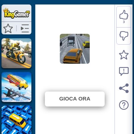
3
Highway Car Racer
⭐ 100% (3 Voti)
GIOCA ORA