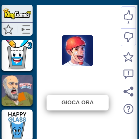
8
Happy Room
⭐ 80% (10 Voti)
GIOCA ORA