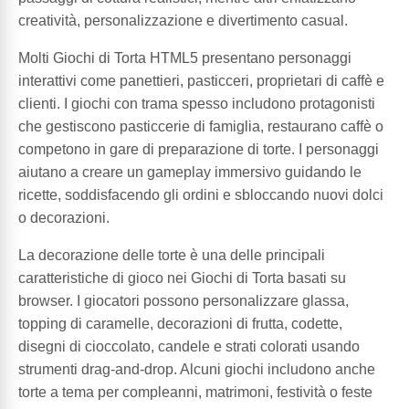
creatività, personalizzazione e divertimento casual.
Molti Giochi di Torta HTML5 presentano personaggi
interattivi come panettieri, pasticceri, proprietari di caffè e
clienti. I giochi con trama spesso includono protagonisti
che gestiscono pasticcerie di famiglia, restaurano caffè o
competono in gare di preparazione di torte. I personaggi
aiutano a creare un gameplay immersivo guidando le
ricette, soddisfacendo gli ordini e sbloccando nuovi dolci
o decorazioni.
La decorazione delle torte è una delle principali
caratteristiche di gioco nei Giochi di Torta basati su
browser. I giocatori possono personalizzare glassa,
topping di caramelle, decorazioni di frutta, codette,
disegni di cioccolato, candele e strati colorati usando
strumenti drag-and-drop. Alcuni giochi includono anche
torte a tema per compleanni, matrimoni, festività o feste