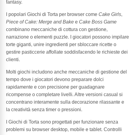
fantasy.
I popolari Giochi di Torta per browser come
Cake Girls
,
Piece of Cake: Merge and Bake
e
Cake Boss Game
combinano meccaniche di cottura con gestione,
narrazione o elementi puzzle. I giocatori possono impilare
torte giganti, unire ingredienti per sbloccare ricette o
gestire pasticcerie affollate soddisfacendo le richieste dei
clienti.
Molti giochi includono anche meccaniche di gestione del
tempo dove i giocatori devono preparare dolci
rapidamente e con precisione per guadagnare
ricompense o completare livelli. Altre versioni casual si
concentrano interamente sulla decorazione rilassante e
la creatività senza timer o pressioni.
I Giochi di Torta sono progettati per funzionare senza
problemi su browser desktop, mobile e tablet. Controlli