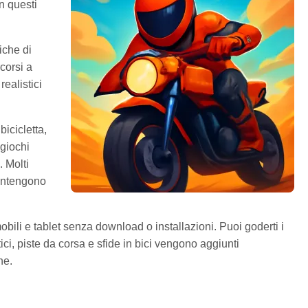
n questi
iche di
corsi a
realistici
bicicletta,
 giochi
. Molti
mantengono
ili e tablet senza download o installazioni. Puoi goderti i
ci, piste da corsa e sfide in bici vengono aggiunti
ne.