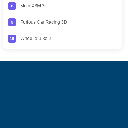
Moto X3M 3
Furious Car Racing 3D
Wheelie Bike 2