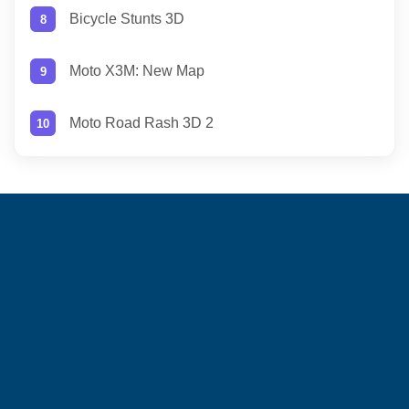
Bicycle Stunts 3D
Moto X3M: New Map
Moto Road Rash 3D 2