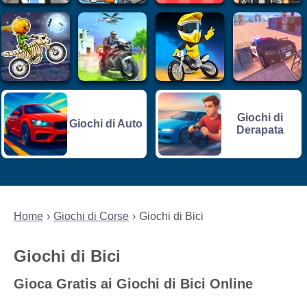
Giochi di
Giochi di Auto
Derapata
Home
Giochi di Corse
Giochi di Bici
Giochi di Bici
Gioca Gratis ai Giochi di Bici Online