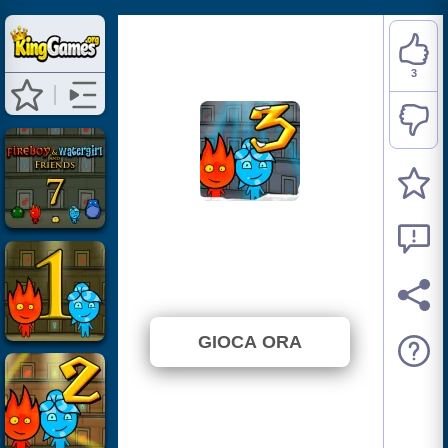
3
Fireboy and Watergirl 3
Ice Temple
⭐ 75% (4 Voti)
GIOCA ORA