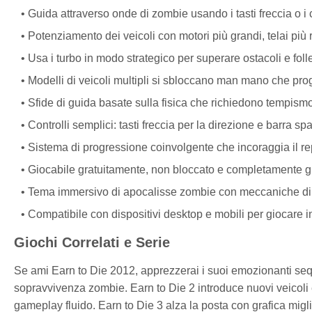
Guida attraverso onde di zombie usando i tasti freccia o i c
Potenziamento dei veicoli con motori più grandi, telai più 
Usa i turbo in modo strategico per superare ostacoli e foll
Modelli di veicoli multipli si sbloccano man mano che pro
Sfide di guida basate sulla fisica che richiedono tempismo
Controlli semplici: tasti freccia per la direzione e barra spaz
Sistema di progressione coinvolgente che incoraggia il r
Giocabile gratuitamente, non bloccato e completamente g
Tema immersivo di apocalisse zombie con meccaniche di 
Compatibile con dispositivi desktop e mobili per giocare 
Giochi Correlati e Serie
Se ami Earn to Die 2012, apprezzerai i suoi emozionanti seque
sopravvivenza zombie. Earn to Die 2 introduce nuovi veicoli 
gameplay fluido. Earn to Die 3 alza la posta con grafica miglior