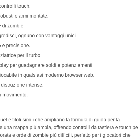
ontrolli touch.
robusti e armi montate.
e di zombie.
gredisci, ognuno con vantaggi unici.
 e precisione.
iatrice per il turbo.
eplay per guadagnare soldi e potenziamenti.
iocabile in qualsiasi moderno browser web.
distruzione intense.
in movimento.
l e titoli simili che ampliano la formula di guida per la
e una mappa più ampia, offrendo controlli da tastiera e touch pe
ata e orde di zombie più difficili, perfetto per i giocatori che