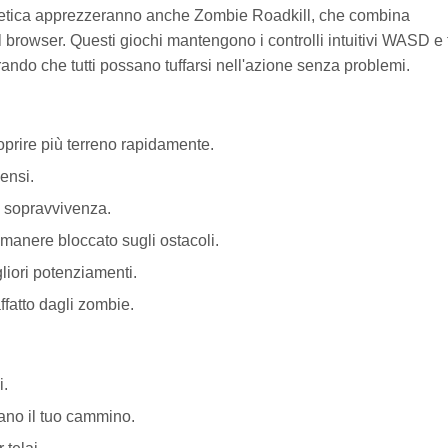
renetica apprezzeranno anche Zombie Roadkill, che combina
rowser. Questi giochi mantengono i controlli intuitivi WASD e t
curando che tutti possano tuffarsi nell'azione senza problemi.
prire più terreno rapidamente.
ensi.
a sopravvivenza.
 rimanere bloccato sugli ostacoli.
liori potenziamenti.
ffatto dagli zombie.
i.
cano il tuo cammino.