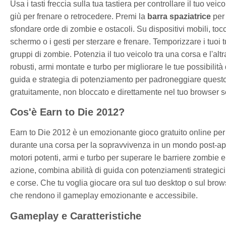
Usa i tasti freccia sulla tua tastiera per controllare il tuo vei
giù per frenare o retrocedere. Premi la
barra spaziatrice
per 
sfondare orde di zombie e ostacoli. Su dispositivi mobili, tocc
schermo o i gesti per sterzare e frenare. Temporizzare i tuo
gruppi di zombie. Potenzia il tuo veicolo tra una corsa e l'al
robusti, armi montate e turbo per migliorare le tue possibilità 
guida e strategia di potenziamento per padroneggiare questo 
gratuitamente, non bloccato e direttamente nel tuo browser
Cos'è Earn to Die 2012?
Earn to Die 2012 è un emozionante gioco gratuito online per 
durante una corsa per la sopravvivenza in un mondo post-apoca
motori potenti, armi e turbo per superare le barriere zombie 
azione, combina abilità di guida con potenziamenti strategic
e corse. Che tu voglia giocare ora sul tuo desktop o sul browse
che rendono il gameplay emozionante e accessibile.
Gameplay e Caratteristiche