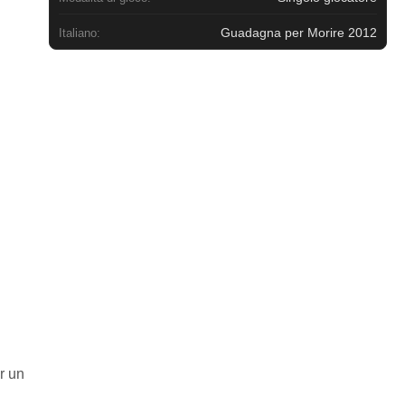
Guadagna per Morire 2012
Italiano:
r un