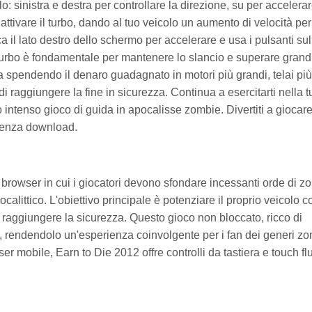
colo: sinistra e destra per controllare la direzione, su per accelera
attivare il turbo, dando al tuo veicolo un aumento di velocità per
a il lato destro dello schermo per accelerare e usa i pulsanti sul
i turbo è fondamentale per mantenere lo slancio e superare grand
tra spendendo il denaro guadagnato in motori più grandi, telai più
di raggiungere la fine in sicurezza. Continua a esercitarti nella t
intenso gioco di guida in apocalisse zombie. Divertiti a giocare
 senza download.
browser in cui i giocatori devono sfondare incessanti orde di z
littico. L'obiettivo principale è potenziare il proprio veicolo c
e raggiungere la sicurezza. Questo gioco non bloccato, ricco di
i, rendendolo un'esperienza coinvolgente per i fan dei generi z
r mobile, Earn to Die 2012 offre controlli da tastiera e touch flu