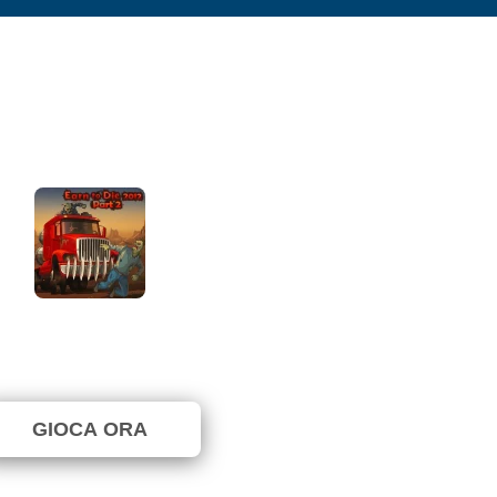
Earn to Die 2012
⭐ 100% (7 Voti)
GIOCA ORA