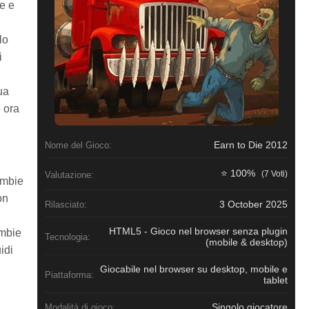
re e
lo
i
ua
 ora
Earn to Die 2012
Nome del Gioco:
⭐ 100%
(7 Voti)
Valutazione:
ombie
on
3 October 2025
Rilasciato:
HTML5 - Gioco nel browser senza plugin
ombie
Tecnologia:
(mobile & desktop)
idi
Giocabile nel browser su desktop, mobile e
Piattaforma:
tablet
Singolo giocatore
Modalità di gioco: