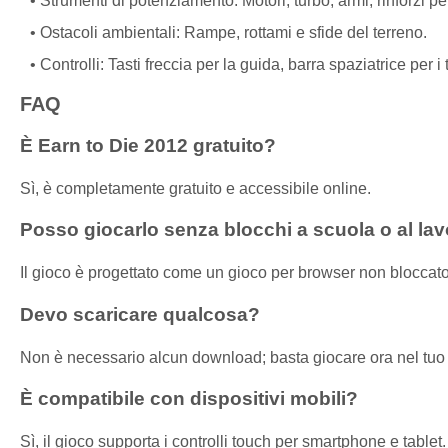
Strumenti di potenziamento: Motori, turbo, armi, rinforzi per
Ostacoli ambientali: Rampe, rottami e sfide del terreno.
Controlli: Tasti freccia per la guida, barra spaziatrice per i
FAQ
È Earn to Die 2012 gratuito?
Sì, è completamente gratuito e accessibile online.
Posso giocarlo senza blocchi a scuola o al la
Il gioco è progettato come un gioco per browser non bloccato 
Devo scaricare qualcosa?
Non è necessario alcun download; basta giocare ora nel tuo
È compatibile con dispositivi mobili?
Sì, il gioco supporta i controlli touch per smartphone e tablet.