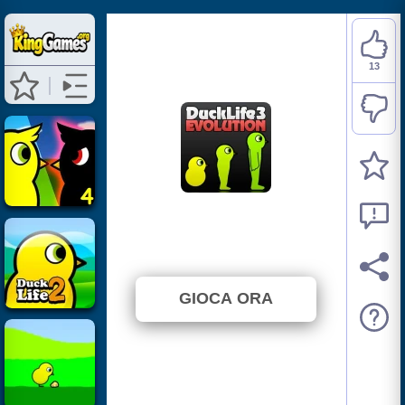
13
Duck Life 3
⭐ 100% (13 Voti)
GIOCA ORA