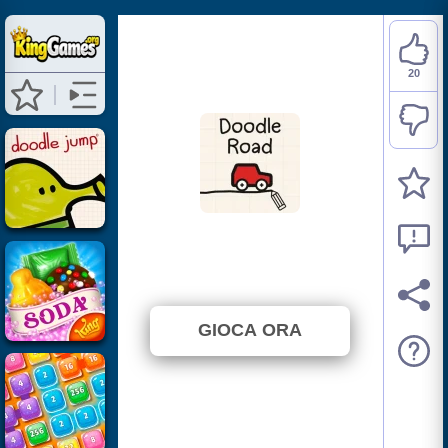
20
Doodle Road
⭐ 74.07% (27 Voti)
GIOCA ORA