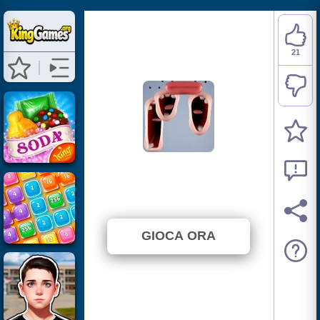
21
Choir
⭐ 95.45% (22 Voti)
GIOCA ORA