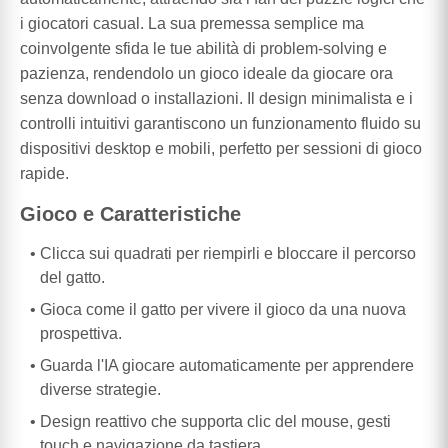
i giocatori casual. La sua premessa semplice ma
coinvolgente sfida le tue abilità di problem-solving e
pazienza, rendendolo un gioco ideale da giocare ora
senza download o installazioni. Il design minimalista e i
controlli intuitivi garantiscono un funzionamento fluido su
dispositivi desktop e mobili, perfetto per sessioni di gioco
rapide.
Gioco e Caratteristiche
Clicca sui quadrati per riempirli e bloccare il percorso
del gatto.
Gioca come il gatto per vivere il gioco da una nuova
prospettiva.
Guarda l'IA giocare automaticamente per apprendere
diverse strategie.
Design reattivo che supporta clic del mouse, gesti
touch e navigazione da tastiera.