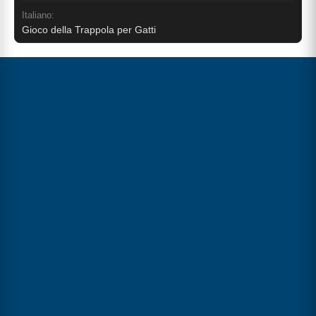
Italiano:
Gioco della Trappola per Gatti