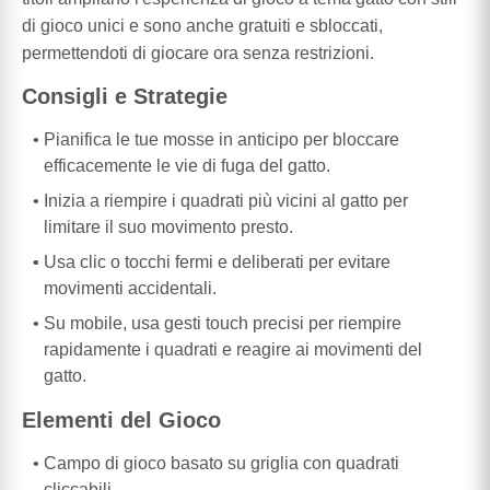
di gioco unici e sono anche gratuiti e sbloccati,
permettendoti di giocare ora senza restrizioni.
Consigli e Strategie
Pianifica le tue mosse in anticipo per bloccare
efficacemente le vie di fuga del gatto.
Inizia a riempire i quadrati più vicini al gatto per
limitare il suo movimento presto.
Usa clic o tocchi fermi e deliberati per evitare
movimenti accidentali.
Su mobile, usa gesti touch precisi per riempire
rapidamente i quadrati e reagire ai movimenti del
gatto.
Elementi del Gioco
Campo di gioco basato su griglia con quadrati
cliccabili.