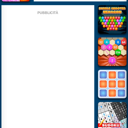
PUBBLICITÀ