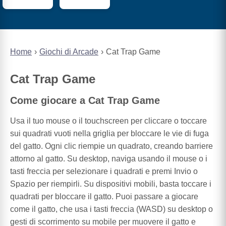
Home
Giochi di Arcade
Cat Trap Game
Cat Trap Game
Come giocare a Cat Trap Game
Usa il tuo mouse o il touchscreen per cliccare o toccare
sui quadrati vuoti nella griglia per bloccare le vie di fuga
del gatto. Ogni clic riempie un quadrato, creando barriere
attorno al gatto. Su desktop, naviga usando il mouse o i
tasti freccia per selezionare i quadrati e premi Invio o
Spazio per riempirli. Su dispositivi mobili, basta toccare i
quadrati per bloccare il gatto. Puoi passare a giocare
come il gatto, che usa i tasti freccia (WASD) su desktop o
gesti di scorrimento su mobile per muovere il gatto e