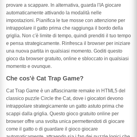
provare a scappare. In alternativa, guarda l'IA giocare
automaticamente attivando la modalità nelle
impostazioni. Pianifica le tue mosse con attenzione per
intrappolare il gatto prima che raggiunga il bordo della
griglia. Non c'è limite di tempo, quindi prenditi il tuo tempo
e pensa strategicamente. Rinfresca il browser per iniziare
una nuova partita in qualsiasi momento. Goditi questo
gioco da browser gratuito, online e sbloccato in qualsiasi
momento e ovunque.
Che cos'è Cat Trap Game?
Cat Trap Game è un affascinante remake in HTML5 del
classico puzzle Circle the Cat, dove i giocatori devono
intrappolare strategicamente un gatto astuto prima che
scappi dalla griglia. Questo gioco gratuito online per
browser offre una svolta unica permettendoti di giocare
come il gatto o di guardare il gioco giocare
automaticamente, attraendo sia i fan dei puzzle logici che