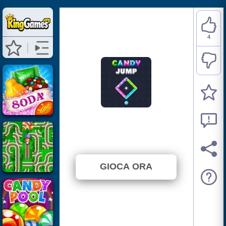
4
Candy Jump
⭐ 80% (5 Voti)
GIOCA ORA