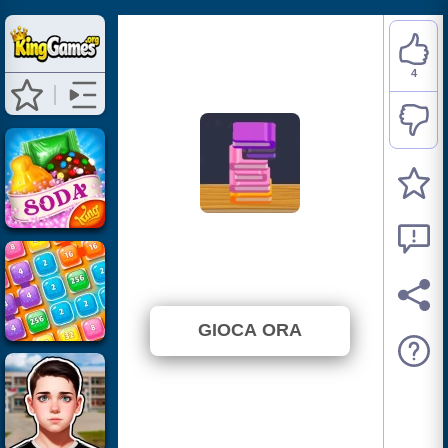
4
Books Tower
⭐ 100% (4 Voti)
GIOCA ORA