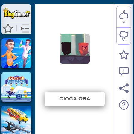
3
Bear Chase
⭐ 100% (3 Voti)
GIOCA ORA