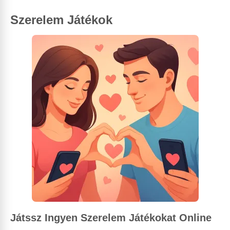
Szerelem Játékok
Játssz Ingyen Szerelem Játékokat Online