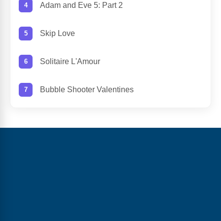
Adam and Eve 5: Part 2
Skip Love
Solitaire L'Amour
Bubble Shooter Valentines