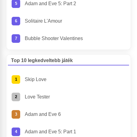
Adam and Eve 5: Part 2
Solitaire L'Amour
Bubble Shooter Valentines
Top 10 legkedveltebb játék
Skip Love
Love Tester
Adam and Eve 6
Adam and Eve 5: Part 1