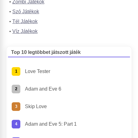
Zombi Játékok
Szó Játékok
Tél Játékok
Víz Játékok
Top 10 legtöbbet játszott játék
Love Tester
Adam and Eve 6
Skip Love
Adam and Eve 5: Part 1