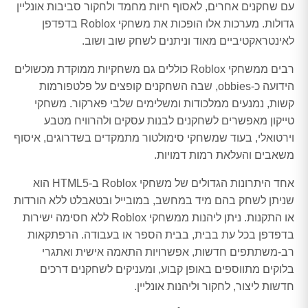
עם שחקנים אחרים, לאסוף חיות מחמד ולחקור סביבות אונליין
גדולות. מערכות אלו הופכות את משחקי Roblox בדפדפן
לאינטראקטיביים מאוד וניתנים לשחק שוב ושוב.
רבים ממשחקי Roblox כוללים גם משחקיות ממוקדת מכשולים
הידועה כ-obbies, שבה השחקנים קופצים על פלטפורמות
קשות, נמנעים ממלכודות ומשלימים שלבי פארקור. משחקי
טייקון מאפשרים לשחקנים לבנות עסקים ולהרוויח מטבע
וירטואלי, בעוד שמשחקי סימולטור מתמקדים בשדרוגים, איסוף
משאבים והעלאת רמות דמויות.
אחד היתרונות הגדולים של משחקי Roblox ב-HTML5 הוא
שניתן לשחק בהם מיד במחשב, במובייל ובטאבלט ללא הורדות
או התקנות. ניתן ליהנות ממשחקי Roblox ללא חסימה ישירות
בדפדפן בכל עת בבית, בבית הספר או בעבודה. הרפתקאות
רב-משתתפים חדשות, אפשרויות התאמה אישית ואתגרי
בלוקים מתווספים באופן קבוע, ומעניקים לשחקנים דרכים
חדשות ליצור, לחקור וליהנות אונליין.