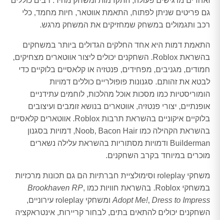
ואחרים מדגישים פעולה, התקדמות ומשחק מהיר. רבים כוללים
גם פריטים שניתן לפתוח, התאמת אווטאר, חיות מחמד, כלי
רכב ותגמולים במשחק שמחזיקים את המשחק מרגש.
התאמת דמות היא אחד החלקים הגדולים ביותר במשחקים
בהשראת Roblox. השחקנים יכולים ליצור אווטארים מצחיקים,
חמודים, מגניבים, מפחידים, פנטזיה או קלאסיים בלוקיים כדי
לבטא את זהותם. סגנונות פופולריים כוללים דמויות
הומוריסטיות כמו מסכות אוכל מהלכות, לוחמים עתידניים
אופנתיים, יצורי פנטזיה, אווטארים בנושא זומבים ועיצובים
בלוקיים איקוניים בהשראת תרבות Roblox. אווטארים קלאסיים
בהשראת הקהילה כמו Noob, Bacon Hair, דמויות בסגנון
Builderman ודמויות מסתוריות בהשראת עלילה נשארים
מוכרים במיוחד בקרב השחקנים.
משחקי roleplay וסימולציית חברתיות הם גם תכונות מרכזיות
במשחקי Roblox. בהשראת חוויות כמו
,
Brookhaven RP
Dress to Impress
,
Adopt Me!
ומשחקי roleplay עירוניים,
השחקנים יכולים להתאים בתים, לבחור קריירות, אינטראקציה