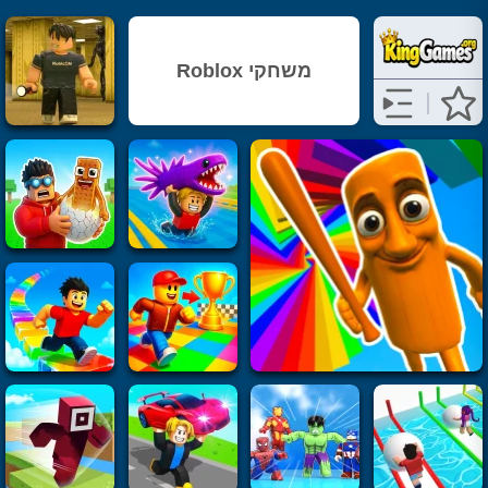
משחקי Roblox