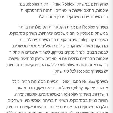
שחק חינם במשחקי Roblox אונליין! חקור obbies, בנה
עולמות, התאם אישית אווטארים, ותהנה מהרפתקאות
רב-משתתפים במשחקי דפדפן מהנים אלו.
משחקי Roblox הם אחת הקטגוריות הפופולריות ביותר
במשחקים אונליין כי הם משלבים יצירתיות, משחק סנדבוקס,
מערכות roleplay ואינטראקציה רב-משתתפים לחוויות
מרתקות מאוד. השחקנים יכולים להשלים מסלולי מכשולים,
לבנות מבנים, לנהל עסקים בטייקון, לשרוד אתגרים או לחקור
עולמות חברתיים גדולים עם אווטארים שניתן להתאים אישית.
בין אם אתה נהנה מ-roleplay קליל או מהרפתקאות תחרותיות,
יש משחקי Roblox לכל סוג שחקן.
משחקי Roblox בסגנון אונליין מגיעים בסגנונות רבים, כולל
אתגרי פארקור obby, סימולטורים של טייקון, הרפתקאות
הישרדות, משחקי roleplay רב-משתתפים, עולמות יצירה,
חוויות בנייה בסנדבוקס, משימות בריחה ואוספי מיני-משחקים.
חלק מהמשחקים מתמקדים ביצירתיות ואינטראקציה חברתית,