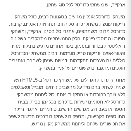
ארקייד, יש משחקי כדורסל לכל סוג שחקן.
משחקי כדורסל אונליין מגיעים בסגנונות רבים, כולל משחקי
זריקות עונשין, משחקי כדורסל רחוב, תחרויות דאנקים, קרבות
כדורסל מרובי משתתפים, אתגרי סל בסגנון ארקייד, ומשחקי
ספורט מבוססי פיזיקה. חלק מהמשחקים מתמקדים בשליטה
ריאליסטית בכדור ובתזמון, בעוד אחרים מדגישים ניקוד מהיר,
פאוור-אפים, וזריקות טריק מוגזמות. רבים ממשחקי הכדורסל
כוללים גם מערכות התקדמות, דמויות שניתן לשחרר, ואתגרים
הולכים ומתגברים ששומרים על עניין במשחק.
אחת היתרונות הגדולים של משחקי כדורסל ב-HTML5 היא
שניתן לשחק בהם מיד על מחשבים נייחים, מובייל וטאבלטים
ללא צורך בהורדות או התקנות. אתה יכול ליהנות ממשחקי
כדורסל לא חסומים ישירות בדפדפן בכל זמן בבית, בבית
הספר או בעבודה. מגרשים חדשים, טורנירים ואתגרי זריקה
מתווספים בקביעות, ומספקים לשחקנים דרכים חדשות לשפר
את הכישורים שלהם וליהנות ממשחק מקוון מרגש.