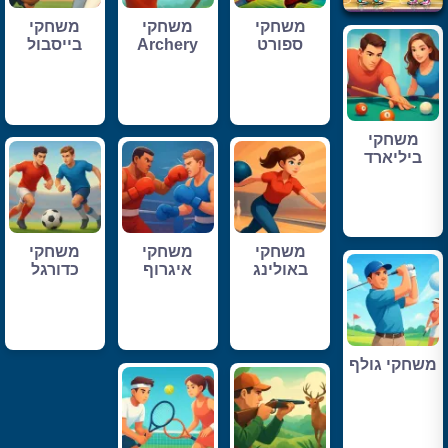
משחקי
משחקי
משחקי
ספורט
Archery
בייסבול
משחקי
ביליארד
משחקי
משחקי
משחקי
באולינג
איגרוף
כדורגל
משחקי גולף