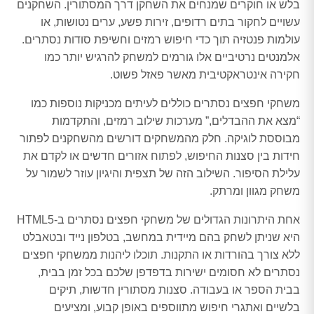
בלש או חוקרים שמנחים את השחקן דרך המסתורין. השחקנים
עשויים לחקור בתים רדופים, זירות פשע, ערים נטושות, או
עולמות פנטזיה תוך כדי חיפוש רמזים וחשיפת סודות נסתרים.
אלמנטים נרטיביים אלו גורמים למשחק להרגיש יותר כמו
חקירה אינטראקטיבית מאשר פאזל פשוט.
משחקי חפצים נסתרים כוללים לעיתים מכניקות נוספות כמו
“מצא את ההבדלים,” מערכות שילוב רמזים, והתקדמות
מבוססת לוגיקה. חלק מהמשחקים דורשים מהשחקנים לפתור
חידות בין סצנות החיפוש, לפתוח אזורים חדשים או לקדם את
עלילת הסיפור. השילוב הזה של תצפית והיגיון עוזר לשמור על
משחק מגוון ומרתק.
אחת היתרונות הגדולים של משחקי חפצים נסתרים ב-HTML5
היא שניתן לשחק בהם מיידית במחשב, בטלפון נייד ובטאבלט
ללא צורך בהורדות או התקנות. תוכלו ליהנות ממשחקי חפצים
נסתרים לא חסומים ישירות בדפדפן שלכם בכל זמן בבית,
בבית הספר או בעבודה. סצנות מסתורין חדשות, תיקים
בלשיים ואתגרי חיפוש מתווספים באופן קבוע, ומציעים