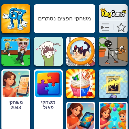
משחקי חפצים נסתרים
משחקי
משחקי
פאזל
2048