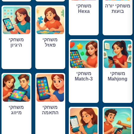
משחקי יורה
משחקי
בועות
Hexa
משחקי
משחקי
פאזל
היגיון
משחקי
משחקי
Match-3
Mahjong
משחקי
משחקי
התאמה
מיזוג