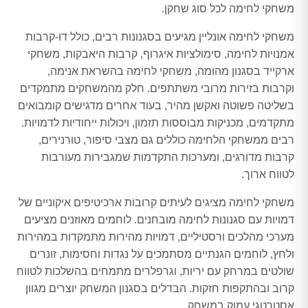
משחקי לחימה לכל סוג שחקן.
משחקי לחימה אונליין מגיעים בסגנונות רבים, כולל דו-קרבות
אמנויות לחימה, סימולציות איגרוף, קרבות היאבקות, משחקי
ארקייד בסגנון מהומה, משחקי לחימה בהשראת אנימה,
וקרבות בזירות מרובי משתתפים. חלק מהמשחקים מתמקדים
בשליטה פשוטה ואקשן מהיר, בעוד אחרים מדגישים קומבואים
מתקדמים, מכניקות מבוססות תזמון, ויכולות ייחודיות לדמויות.
רבים ממשחקי הלחימה כוללים גם מצבי סיפור, טורנירים,
קרבות מדורגים, ומערכות התקדמות שמגבירות מעורבות
לטווח ארוך.
משחקי לחימה מציגים לעיתים קרובות ארכיטיפים איקוניים של
דמויות עם סגנונות לחימה מובחנים. לוחמים מאוזנים מציעים
מערכי מהלכים ורסטיליים, דמויות מהירות מתמקדות במהירות
ולחץ, לוחמים הגנתיים מסתמכים על נגדות וחסימות, זונרים
שולטים במרחק עם יריות, וגרפלרים מתמחים בהשלכות לטווח
קרוב ובהתקפות חזקות. הבדלים בסגנון המשחק יוצרים מגוון
אסטרטגי עמוק במשחק.