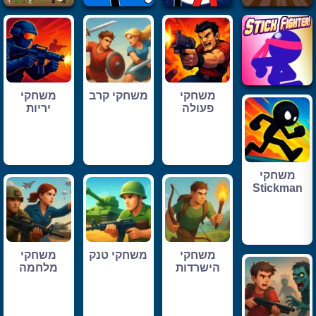
משחקי
משחקי קרב
משחקי
פעולה
יריות
משחקי
Stickman
משחקי
משחקי טנק
משחקי
הישרדות
מלחמה