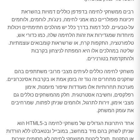
רבים ממשחקי לחימה בדפדפן כוללים דמויות בהשראת
זיכיונות פופולריים כמו אמני לחימה, נינג'ות, לוחמים, ולוחמים
על-טבעיים. לכל דמות בדרך כלל יש מהלכים חתימתיים ויכולות
מיוחדות שמגדירות את זהות הלחימה שלה, כמו כדורי אש,
טלפורטציה, התקפות קרח, או שרשראות קומבואים עוצמתיות.
שליטה במהלכים אלו היא המפתח לניצחון בקרבות
ולהתקדמות בטורנירים.
משחקי לחימה כוללים לעיתים מצבי מרובי משתתפים בהם
שחקנים מתחרים זה נגד זה בזמן אמת או בקרבות אסינכרוניים.
מערכות תחרותיות אלו מעודדות שיפור מיומנות, אימון
רפלקסים, וחשיבה אסטרטגית. חלק מהמשחקים כוללים גם
מצבי אימון, זירות לתרגול, ולוחמים שניתן לפתוח, שמרחיבים
את עומק המשחק.
אחד היתרונות הגדולים של משחקי לחימה ב-HTML5 הוא
שניתן לשחק בהם מיד במחשב, במובייל ובטאבלט ללא הורדות
או התקנות. תוכל ליהנות ממשחקי לחימה לא חסומים ישירות